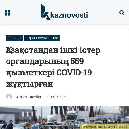
Із
Меню
Главная
Здравоохранение
Қазақстандан ішкі істер
органдарының 559
қызметкері COVID-19
жұқтырған
Санжар Төлеубек
09.06.2020