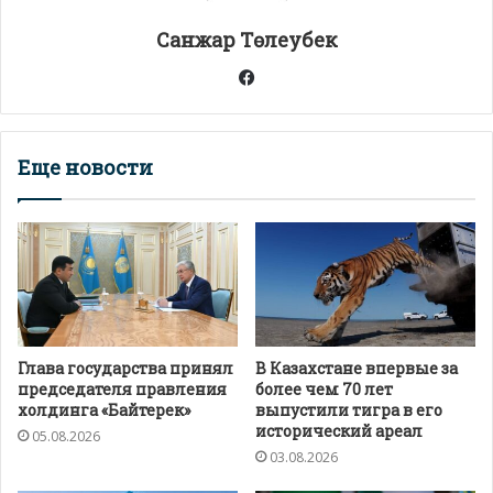
т
Санжар Төлеубек
ь
Facebook
Еще новости
Глава государства принял
В Казахстане впервые за
председателя правления
более чем 70 лет
холдинга «Байтерек»
выпустили тигра в его
исторический ареал
05.08.2026
03.08.2026