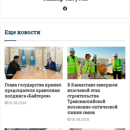
ь
Facebook
Еще новости
Глава государства принял
В Казахстане завершен
председателя правления
ключевой этап
холдинга «Байтерек»
строительства
Транскаспийской
05.08.2026
волоконно-оптической
линии связи
05.08.2026