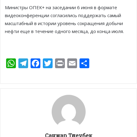
Министры ОПЕК+ на заседании 6 июня в формате
видеоконференции согласились поддержать самый
масштабный в истории уровень сокращения добычи
нефти еще в течение одного месяца, до конца июля.
W
T
F
T
Pr
E
О
h
el
ac
w
in
m
т
at
e
e
itt
t
ai
п
s
gr
b
er
l
р
A
a
o
а
p
m
o
в
p
k
и
т
Санжар Төлеубек