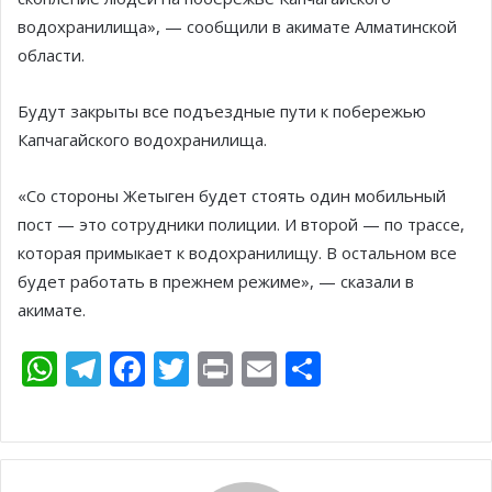
водохранилища», — сообщили в акимате Алматинской
области.
Будут закрыты все подъездные пути к побережью
Капчагайского водохранилища.
«Со стороны Жетыген будет стоять один мобильный
пост — это сотрудники полиции. И второй — по трассе,
которая примыкает к водохранилищу. В остальном все
будет работать в прежнем режиме», — сказали в
акимате.
W
T
F
T
Pr
E
О
h
el
ac
w
in
m
т
at
e
e
itt
t
ai
п
s
gr
b
er
l
р