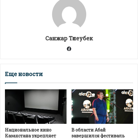
A
a
o
а
p
m
o
в
p
k
и
т
Санжар Төлеубек
ь
Facebook
Еще новости
Национальное кино
В области Абай
Казахстана укрепляет
завершился фестиваль