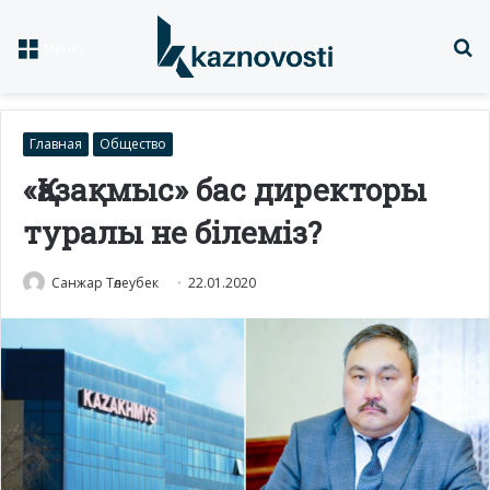
Із
Меню
Главная
Общество
«Қазақмыс» бас директоры
туралы не білеміз?
Санжар Төлеубек
22.01.2020