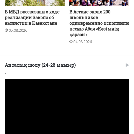
В МВД рассказали о ходе
В Астане около 200
реализации Закона об
школьников
амнистии в Казахстане
одновременно исполнили
песню Абая «Көзімнің
05.08.2026
қарасы»
04.08.2026
Апталық шолу (24-28 мамыр)
Видеоплеер