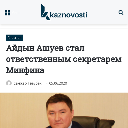
Із
Меню
Главная
Айдын Ашуев стал
ответственным секретарем
Минфина
Санжар Төлеубек
05.06.2020