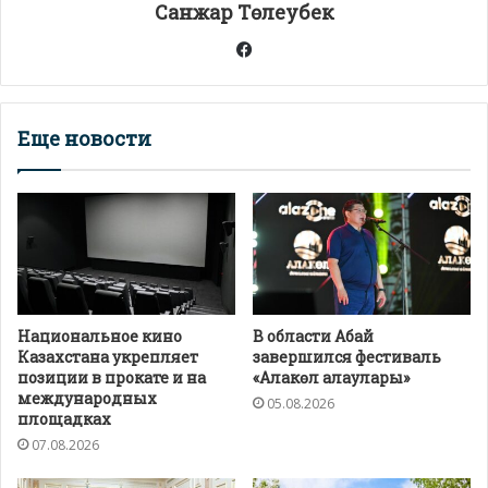
Санжар Төлеубек
ь
Facebook
Еще новости
Национальное кино
В области Абай
Казахстана укрепляет
завершился фестиваль
позиции в прокате и на
«Алакөл алаулары»
международных
05.08.2026
площадках
07.08.2026