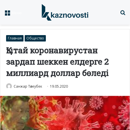
Із
Меню
Главная
Общество
Қытай коронавирустан
зардап шеккен елдерге 2
миллиард доллар бөледі
Санжар Төлеубек
19.05.2020