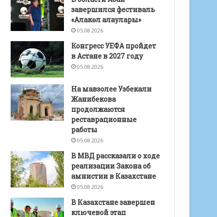
завершился фестиваль
«Алакөл алаулары»
05.08.2026
Конгресс УЕФА пройдет
в Астане в 2027 году
05.08.2026
На мавзолее Узбекали
Жанибекова
продолжаются
реставрационные
работы
05.08.2026
В МВД рассказали о ходе
реализации Закона об
амнистии в Казахстане
05.08.2026
В Казахстане завершен
ключевой этап