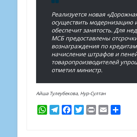
Реализуется новая «Дорожная
осуществить модернизацию 
обеспечит занятость. Для не
МСБ предоставлены отсрочки
вознаграждения по кредитам 
начисление штрафов и пеней
товаропроизводителей упро
отметил министр.
Айша Тулеубекова, Нур-Султан
W
T
F
T
Pr
E
О
h
el
ac
w
in
m
т
at
e
e
itt
t
ai
п