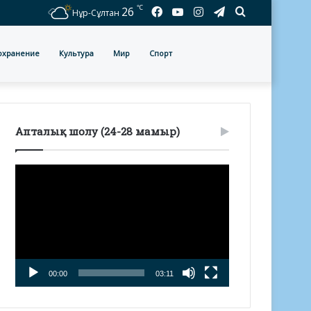
℃
Facebook
YouTube
Instagram
Telegram
Іздеу
26
Нұр-Сұлтан
охранение
Культура
Мир
Спорт
Апталық шолу (24-28 мамыр)
Видеоплеер
00:00
03:11