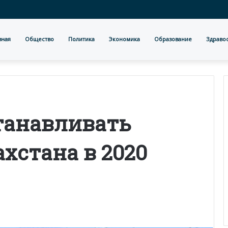
вная
Общество
Политика
Экономика
Образование
Здраво
танавливать
хстана в 2020