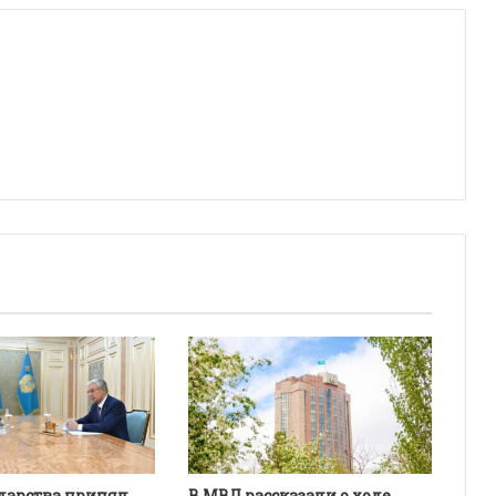
ударства принял
В МВД рассказали о ходе