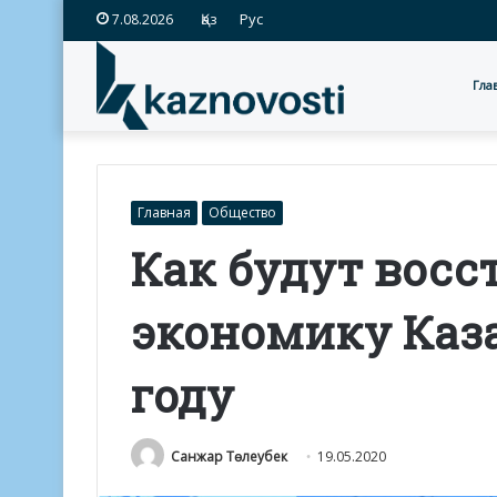
Қаз
Рус
7.08.2026
Гла
Главная
Общество
Как будут восс
экономику Каза
году
Санжар Төлеубек
19.05.2020