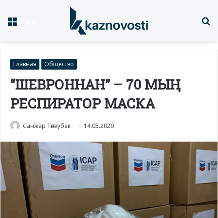
Із
Меню
Главная
Общество
“ШЕВРОННАН” – 70 МЫҢ
РЕСПИРАТОР МАСКА
Санжар Төлеубек
14.05.2020