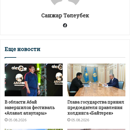
p
k
и
т
Санжар Төлеубек
ь
Facebook
Еще новости
В области Абай
Глава государства принял
завершился фестиваль
председателя правления
«Алакөл алаулары»
холдинга «Байтерек»
05.08.2026
05.08.2026