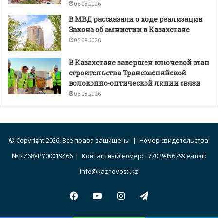
05.08.2026
В МВД рассказали о ходе реализации
Закона об амнистии в Казахстане
05.08.2026
В Казахстане завершен ключевой этап
строительства Транскаспийской
волоконно-оптической линии связи
05.08.2026
© Copyright 2026, Все права защищены | Номер свидетельства:
№ KZ68VPY00019466 | Контактный номер: +77029456799 e-mail:
info@kaznovosti.kz
Facebook
YouTube
Instagram
Telegram