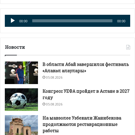
Аудиоплеер
00:00
00:00
Новости
В области Абай завершился фестиваль
«Алакөл алаулары»
05.08.2026
Конгресс УЕФА пройдет в Астане в 2027
году
05.08.2026
На мавзолее Узбекали Жанибекова
продолжаются реставрационные
работы