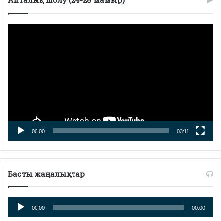
Апталық шолу (24-28 мамыр)
Видеоплеер
00:00
03:11
Басты жаңалықтар
Аудиоплеер
00:00
00:00