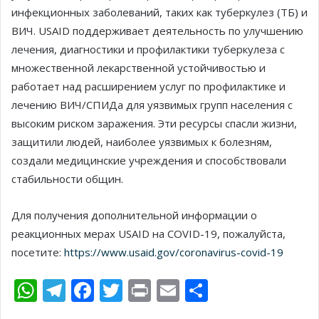
инфекционных заболеваний, таких как туберкулез (ТБ) и
ВИЧ. USAID поддерживает деятельность по улучшению
лечения, диагностики и профилактики туберкулеза с
множественной лекарственной устойчивостью и
работает над расширением услуг по профилактике и
лечению ВИЧ/СПИДа для уязвимых групп населения с
высоким риском заражения. Эти ресурсы спасли жизни,
защитили людей, наиболее уязвимых к болезням,
создали медицинские учреждения и способствовали
стабильности общин.
Для получения дополнительной информации о
реакционных мерах USAID на COVID-19, пожалуйста,
посетите:
https://www.usaid.gov/coronavirus-covid-19
W
T
F
T
Pr
E
О
h
el
ac
w
in
m
т