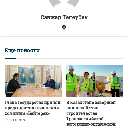
p
k
и
т
Санжар Төлеубек
ь
Facebook
Еще новости
Глава государства принял
В Казахстане завершен
председателя правления
ключевой этап
холдинга «Байтерек»
строительства
Транскаспийской
05.08.2026
волоконно-оптической