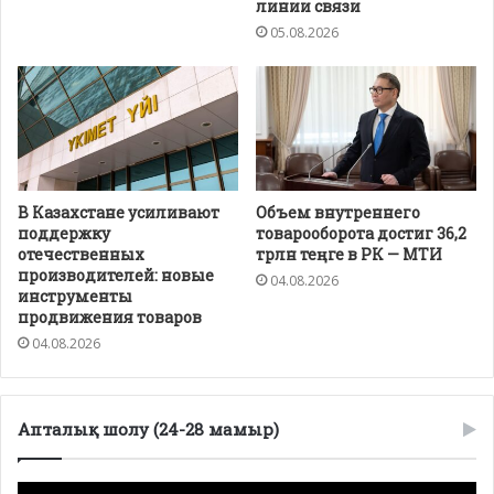
линии связи
05.08.2026
В Казахстане усиливают
Объем внутреннего
поддержку
товарооборота достиг 36,2
отечественных
трлн теңге в РК — МТИ
производителей: новые
04.08.2026
инструменты
продвижения товаров
04.08.2026
Апталық шолу (24-28 мамыр)
Видеоплеер