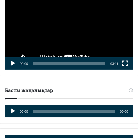
00:00
03:11
Басты жаңалықтар
Аудиоплеер
00:00
00:00
Аудиоплеер