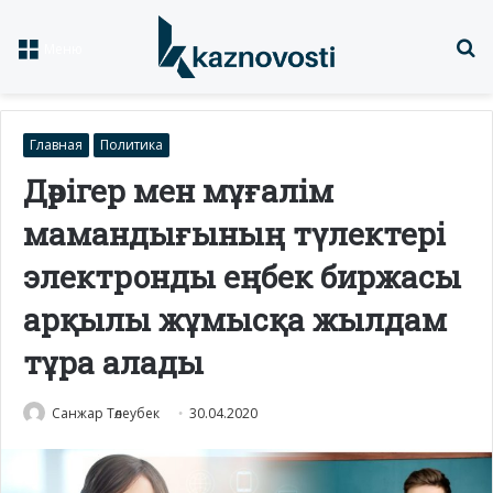
Із
Меню
Главная
Политика
Дәрігер мен мұғалім
мамандығының түлектері
электронды еңбек биржасы
арқылы жұмысқа жылдам
тұра алады
Санжар Төлеубек
30.04.2020