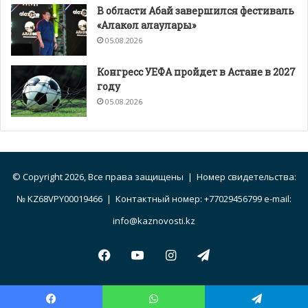
В области Абай завершился фестиваль
«Алакөл алаулары»
05.08.2026
Конгресс УЕФА пройдет в Астане в 2027
году
05.08.2026
© Copyright 2026, Все права защищены | Номер свидетельства:
№ KZ68VPY00019466 | Контактный номер: +77029456799 e-mail:
info@kaznovosti.kz
Facebook
YouTube
Instagram
Telegram