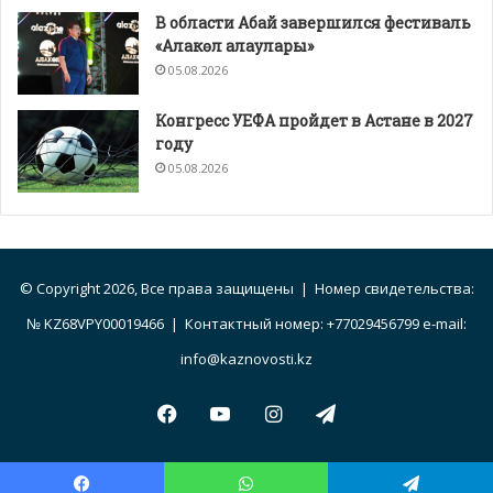
В области Абай завершился фестиваль
«Алакөл алаулары»
05.08.2026
Конгресс УЕФА пройдет в Астане в 2027
году
05.08.2026
© Copyright 2026, Все права защищены | Номер свидетельства:
№ KZ68VPY00019466 | Контактный номер: +77029456799 e-mail:
info@kaznovosti.kz
Facebook
YouTube
Instagram
Telegram