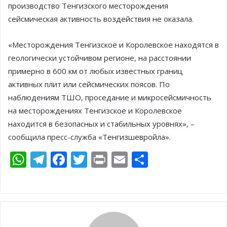
производство Тенгизского месторождения
сейсмическая активность воздействия не оказала.
«Месторождения Тенгизское и Королевское находятся в
геологически устойчивом регионе, на расстоянии
примерно в 600 км от любых известных границ
активных плит или сейсмических поясов. По
наблюдениям ТШО, проседание и микросейсмичность
на месторождениях Тенгизское и Королевское
находится в безопасных и стабильных уровнях», –
сообщила пресс-служба «Тенгизшевройла».
W
T
F
T
Pr
E
О
h
el
ac
w
in
m
т
at
e
e
itt
t
ai
п
s
gr
b
er
l
р
A
a
o
а