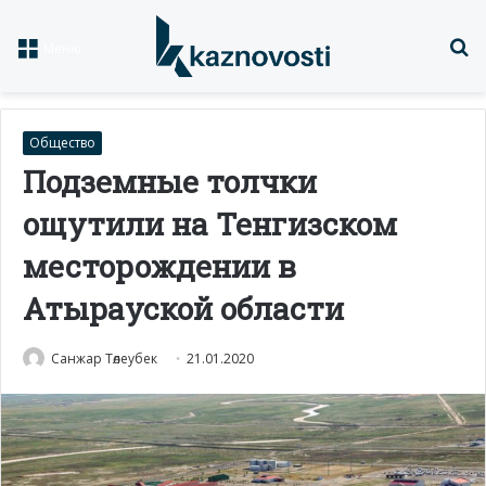
Із
Меню
Общество
Подземные толчки
ощутили на Тенгизском
месторождении в
Атырауской области
Санжар Төлеубек
21.01.2020