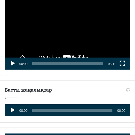
Видеоплеер
00:00
03:11
Басты жаңалықтар
Аудиоплеер
00:00
00:00