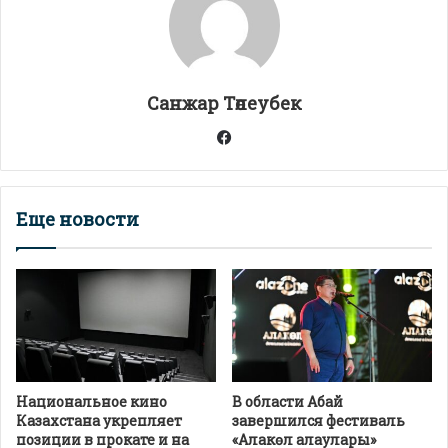
p
m
o
в
p
k
и
т
Санжар Төлеубек
ь
Facebook
Еще новости
Национальное кино
В области Абай
Казахстана укрепляет
завершился фестиваль
позиции в прокате и на
«Алакөл алаулары»