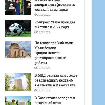
завершился фестиваль
«Алакөл алаулары»
05.08.2026
Конгресс УЕФА пройдет
в Астане в 2027 году
05.08.2026
На мавзолее Узбекали
Жанибекова
продолжаются
реставрационные
работы
05.08.2026
В МВД рассказали о ходе
реализации Закона об
амнистии в Казахстане
05.08.2026
В Казахстане завершен
ключевой этап