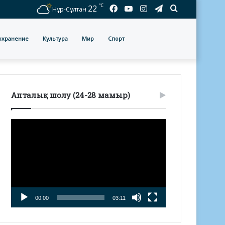
℃
Facebook
YouTube
Instagram
Telegram
Іздеу
22
Нұр-Сұлтан
охранение
Культура
Мир
Спорт
Апталық шолу (24-28 мамыр)
Видеоплеер
00:00
03:11