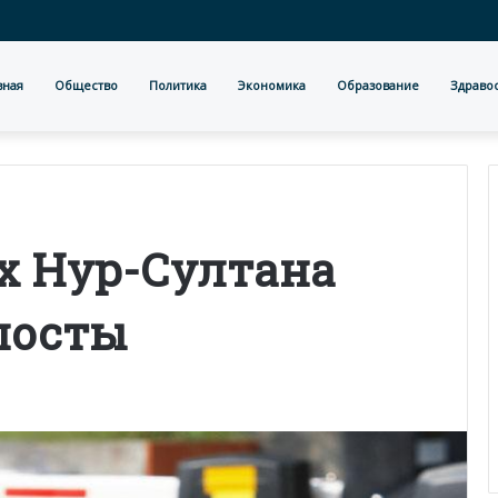
вная
Общество
Политика
Экономика
Образование
Здраво
х Нур-Султана
посты