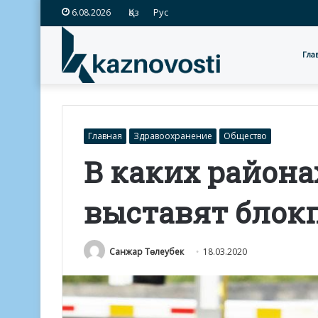
Қаз
Рус
6.08.2026
Гла
Главная
Здравоохранение
Общество
В каких района
выставят блок
Санжар Төлеубек
18.03.2020