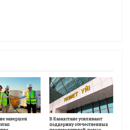
ане завершен
В Казахстане усиливают
этап
поддержку отечественных
ства
производителей: новые