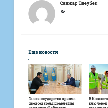
A
a
o
а
Санжар Төлеубек
p
m
o
в
Facebook
p
k
и
т
ь
Еще новости
Глава государства принял
В Казахст
председателя правления
ключевой 
холдинга «Байтерек»
строитель