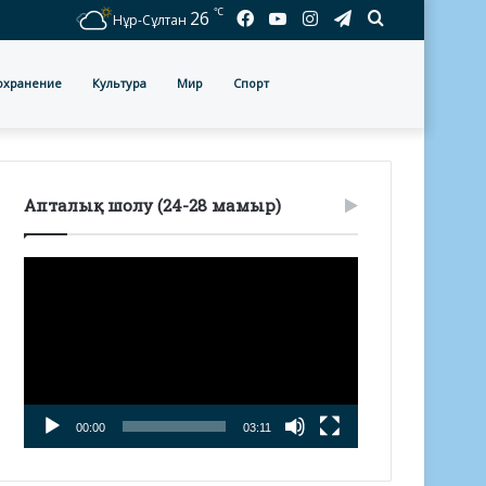
℃
Facebook
YouTube
Instagram
Telegram
Іздеу
26
Нұр-Сұлтан
охранение
Культура
Мир
Спорт
Апталық шолу (24-28 мамыр)
Видеоплеер
00:00
03:11