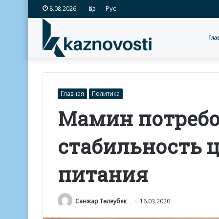
Қаз
Рус
8.08.2026
Гла
Главная
Политика
Мамин потребо
стабильность 
питания
Санжар Төлеубек
16.03.2020