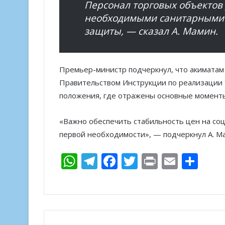
Персонал торговых объектов
необходимыми санитарными 
защиты, — сказал А. Мамин.
Премьер-министр подчеркнул, что акимата
Правительством Инструкции по реализации 
положения, где отражены основные моменты
«Важно обеспечить стабильность цен на со
первой необходимости», — подчеркнул А. М
W
T
F
T
Pr
E
О
h
el
ac
w
in
m
т
at
e
e
itt
t
ai
п
s
gr
b
er
l
р