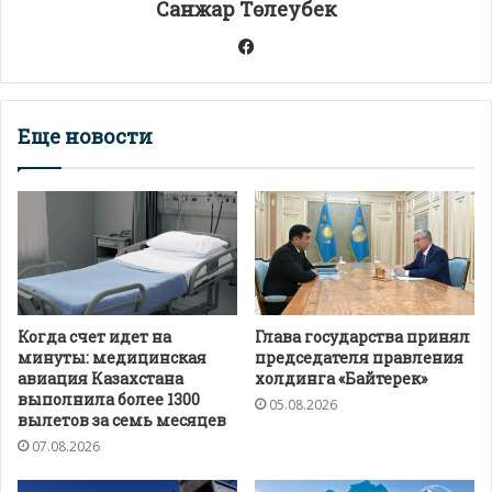
Санжар Төлеубек
ь
Facebook
Еще новости
Когда счет идет на
Глава государства принял
минуты: медицинская
председателя правления
авиация Казахстана
холдинга «Байтерек»
выполнила более 1300
05.08.2026
вылетов за семь месяцев
07.08.2026