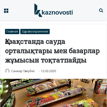
Із
Меню
Главная
Здравоохранение
Қазақстанда сауда
орталықтары мен базарлар
жұмысын тоқтатпайды
Санжар Төлеубек
12.03.2020