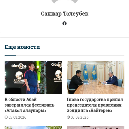
p
k
и
т
Санжар Төлеубек
ь
Facebook
Еще новости
В области Абай
Глава государства принял
завершился фестиваль
председателя правления
«Алакөл алаулары»
холдинга «Байтерек»
05.08.2026
05.08.2026