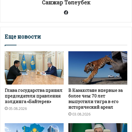
Санжар Төлеубек
ь
Facebook
Еще новости
Глава государства принял
В Казахстане впервые за
председателя правления
более чем 70 лет
холдинга «Байтерек»
выпустили тигра в его
исторический ареал
05.08.2026
03.08.2026