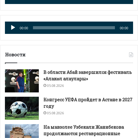
Аудиоплеер
00:00
00:00
Новости
В области Абай завершился фестиваль
«Алакөл алаулары»
05.08.2026
Конгресс УЕФА пройдет в Астане в 2027
году
05.08.2026
На мавзолее Узбекали Жанибекова
продолжаются реставрационные