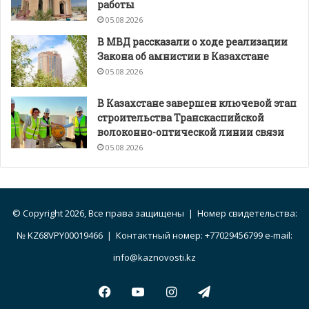
работы
05.08.2026
В МВД рассказали о ходе реализации
Закона об амнистии в Казахстане
05.08.2026
В Казахстане завершен ключевой этап
строительства Транскаспийской
волоконно-оптической линии связи
05.08.2026
© Copyright 2026, Все права защищены | Номер свидетельства:
№ KZ68VPY00019466 | Контактный номер: +77029456799 e-mail:
info@kaznovosti.kz
Facebook
YouTube
Instagram
Telegram