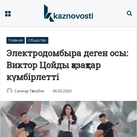
Із
Меню
Главная
Общество
Электродомбыра деген осы:
Виктор Цойды қазақтар
күмбірлетті
Санжар Төлеубек
06.03.2020