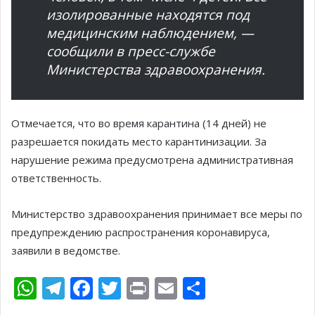
изолированные находятся под
медицинским наблюдением, —
сообщили в пресс-службе
Министерства здравоохранения.
Отмечается, что во время карантина (14 дней) не
разрешается покидать место карантинизации. За
нарушение режима предусмотрена административная
ответственность.
Министерство здравоохранения принимает все меры по
предупреждению распространения коронавируса,
заявили в ведомстве.
W
T
F
T
Pr
E
О
h
el
ac
w
in
m
т