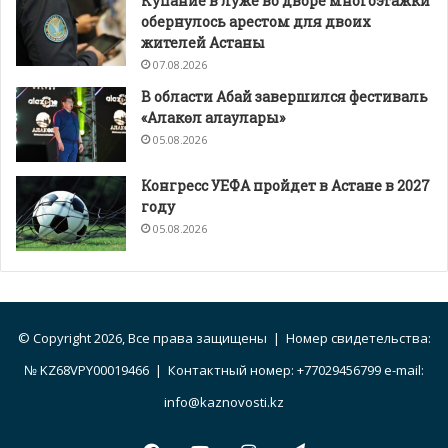
Купание в луже во дворе многоэтажки
обернулось арестом для двоих
жителей Астаны
07.08.2026
В области Абай завершился фестиваль
«Алакөл алаулары»
05.08.2026
Конгресс УЕФА пройдет в Астане в 2027
году
05.08.2026
© Copyright 2026, Все права защищены | Номер свидетельства:
№ KZ68VPY00019466 | Контактный номер: +77029456799 e-mail:
info@kaznovosti.kz