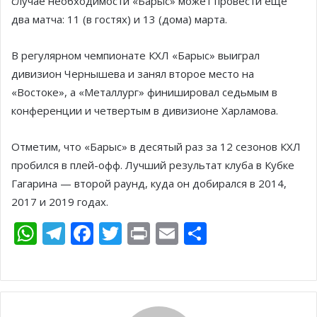
случае необходимости «Барыс» может провести еще
два матча: 11 (в гостях) и 13 (дома) марта.
В регулярном чемпионате КХЛ «Барыс» выиграл
дивизион Чернышева и занял второе место на
«Востоке», а «Металлург» финишировал седьмым в
конференции и четвертым в дивизионе Харламова.
Отметим, что «Барыс» в десятый раз за 12 сезонов КХЛ
пробился в плей-офф. Лучший результат клуба в Кубке
Гагарина — второй раунд, куда он добирался в 2014,
2017 и 2019 годах.
W
T
F
T
Pr
E
О
h
el
ac
w
in
m
т
at
e
e
itt
t
ai
п
s
gr
b
er
l
р