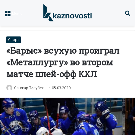
Із
Меню
Спорт
«Барыс» всухую проиграл
«Металлургу» во втором
матче плей-офф КХЛ
Санжар Төлеубек
05.03.2020