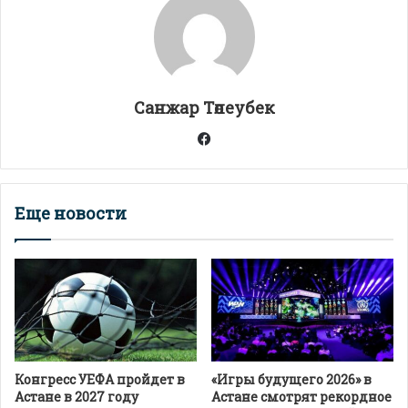
A
a
o
а
p
m
o
в
p
k
и
т
Санжар Төлеубек
ь
Facebook
Еще новости
Конгресс УЕФА пройдет в
«Игры будущего 2026» в
Астане в 2027 году
Астане смотрят рекордное