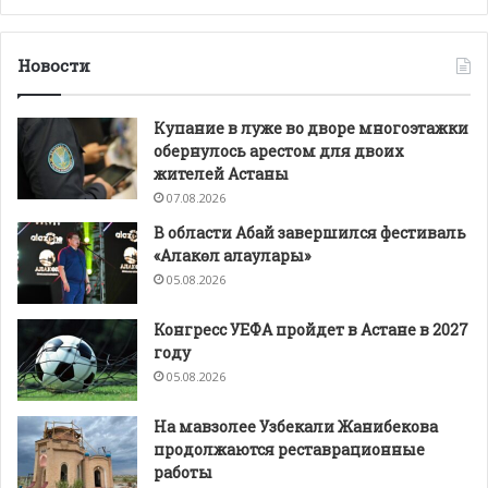
Новости
Купание в луже во дворе многоэтажки
обернулось арестом для двоих
жителей Астаны
07.08.2026
В области Абай завершился фестиваль
«Алакөл алаулары»
05.08.2026
Конгресс УЕФА пройдет в Астане в 2027
году
05.08.2026
На мавзолее Узбекали Жанибекова
продолжаются реставрационные
работы