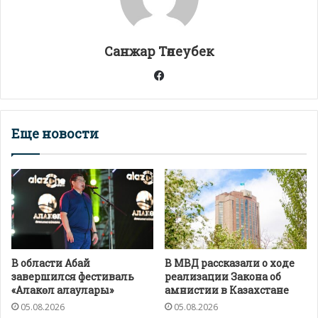
p
k
и
т
Санжар Төлеубек
ь
Facebook
Еще новости
В области Абай
В МВД рассказали о ходе
завершился фестиваль
реализации Закона об
«Алакөл алаулары»
амнистии в Казахстане
05.08.2026
05.08.2026