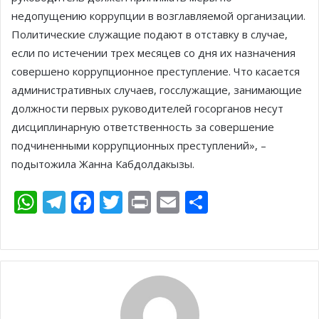
недопущению коррупции в возглавляемой организации.
Политические служащие подают в отставку в случае,
если по истечении трех месяцев со дня их назначения
совершено коррупционное преступление. Что касается
административных случаев, госслужащие, занимающие
должности первых руководителей госорганов несут
дисциплинарную ответственность за совершение
подчиненными коррупционных преступлений», –
подытожила Жанна Кабдолдакызы.
W
T
F
T
Pr
E
О
h
el
ac
w
in
m
т
at
e
e
itt
t
ai
п
s
gr
b
er
l
р
A
a
o
а
p
m
o
в