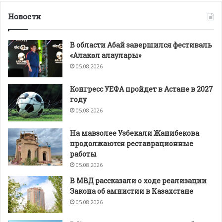
Новости
В области Абай завершился фестиваль
«Алакөл алаулары»
05.08.2026
Конгресс УЕФА пройдет в Астане в 2027
году
05.08.2026
На мавзолее Узбекали Жанибекова
продолжаются реставрационные
работы
05.08.2026
В МВД рассказали о ходе реализации
Закона об амнистии в Казахстане
05.08.2026