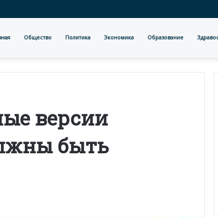
вная
Общество
Политика
Экономика
Образование
Здраво
ные версии
лжны быть