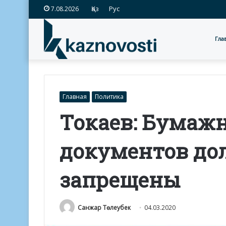
Қаз
Рус
7.08.2026
Гла
Главная
Политика
Токаев: Бумаж
документов до
запрещены
Санжар Төлеубек
04.03.2020