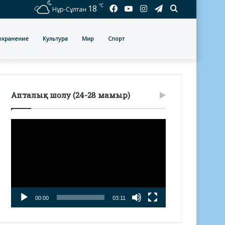
℃
Facebook
YouTube
Instagram
Telegram
Іздеу
18
Нұр-Сұлтан
охранение
Культура
Мир
Спорт
Апталық шолу (24-28 мамыр)
Видеоплеер
00:00
03:11