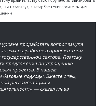
оэтому правительству было поручено активизировать
», ПИТ «Алатау», «Назарбаев Университета» для
ешений.
 уровне проработать вопрос закупа
танских разработок в приоритетном
в государственном секторе. Поэтому
сти предложения по упрощению
овых проектов. В нашем
 базовые подходы. Вместе с тем,
лной регламентации и
ятельности», — сказал глава