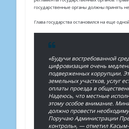
государственные органы должны принять не
Глава государства остановился на еще одно
«Будучи востребованной сред
цифровизация очень медленн
подверженных коррупции. Эт
земельных участков, услуг е
оплаты проезда в общественн
Надеюсь, что местные испол
этому особое внимание. Мин
должно провести необходиму
Поручаю Администрации През
контроль», — отметил Касым