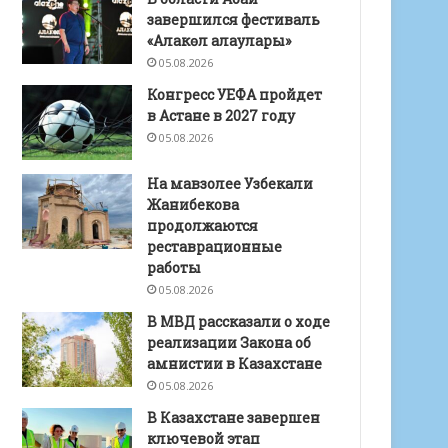
завершился фестиваль
«Алакөл алаулары»
05.08.2026
Конгресс УЕФА пройдет
в Астане в 2027 году
05.08.2026
На мавзолее Узбекали
Жанибекова
продолжаются
реставрационные
работы
05.08.2026
В МВД рассказали о ходе
реализации Закона об
амнистии в Казахстане
05.08.2026
В Казахстане завершен
ключевой этап