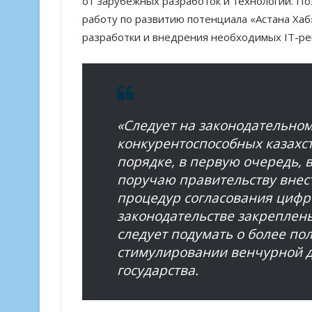
от зарубежных разработок и технологий. П
работу по развитию потенциала «Астана Хаб
разработки и внедрения необходимых IТ-р
«Следует на законодательном
конкурентоспособных казахс
порядке, в первую очередь, 
поручаю правительству вне
процедур согласования цифр
законодательстве закреплены
следует подумать о более по
стимулировании венчурной де
государства.