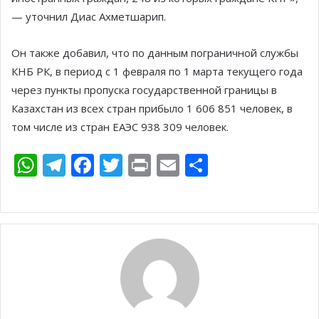
— уточнил Диас Ахметшарип.
Он также добавил, что по данным пограничной службы
КНБ РК, в период с 1 февраля по 1 марта текущего года
через пункты пропуска государственной границы в
Казахстан из всех стран прибыло 1 606 851 человек, в
том числе из стран ЕАЭС 938 309 человек.
W
T
F
T
Pr
E
О
h
el
ac
w
in
m
т
at
e
e
itt
t
ai
п
s
gr
b
er
l
р
A
a
o
а
p
m
o
в
p
k
и