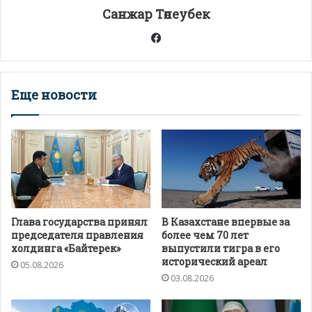
т
Санжар Төлеубек
ь
Facebook
Еще новости
Глава государства принял
В Казахстане впервые за
председателя правления
более чем 70 лет
холдинга «Байтерек»
выпустили тигра в его
исторический ареал
05.08.2026
03.08.2026