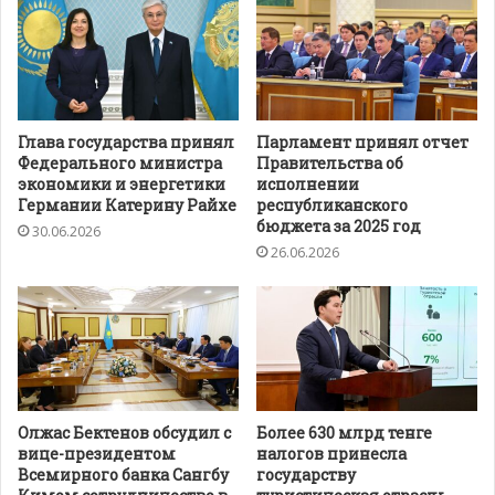
Глава государства принял
Парламент принял отчет
Федерального министра
Правительства об
экономики и энергетики
исполнении
Германии Катерину Райхе
республиканского
бюджета за 2025 год
30.06.2026
26.06.2026
Олжас Бектенов обсудил с
Более 630 млрд тенге
вице-президентом
налогов принесла
Всемирного банка Сангбу
государству