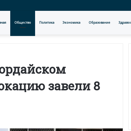
вная
Общество
Политика
Экономика
Образование
Здраво
Кордайском
вокацию завели 8