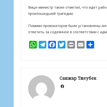
Вице-министр также отметил, что идет работ
произошедшей трагедии.
Помимо провокаторов были установлены лич
ответить за содеянное в соответствии с ад
W
T
F
T
Pr
E
О
h
el
ac
w
in
m
т
at
e
e
itt
t
ai
п
s
gr
b
er
l
р
A
a
o
а
Санжар Төлеубек
p
m
o
в
Facebook
p
k
и
т
ь