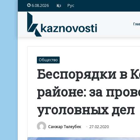
Қаз
Рус
6.08.2026
Гла
Общество
Беспорядки в 
районе: за про
уголовных дел
Санжар Төлеубек
27.02.2020