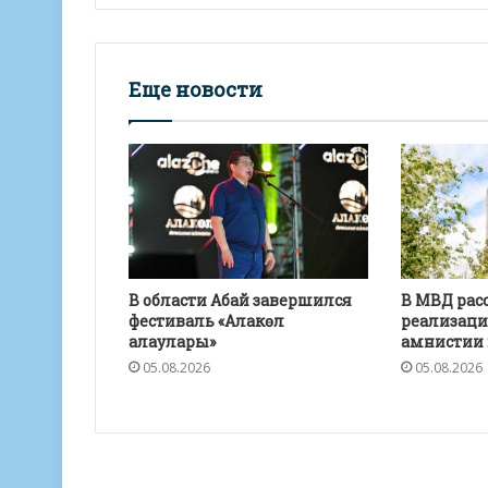
Еще новости
В области Абай завершился
В МВД расс
фестиваль «Алакөл
реализаци
алаулары»
амнистии 
05.08.2026
05.08.2026