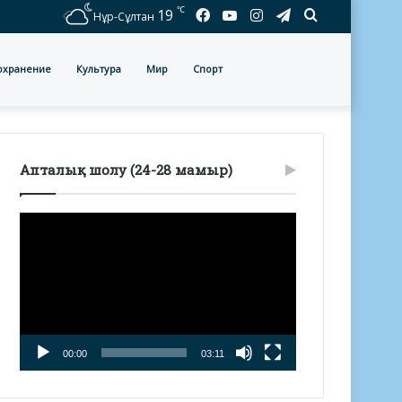
℃
Facebook
YouTube
Instagram
Telegram
Іздеу
19
Нұр-Сұлтан
охранение
Культура
Мир
Спорт
Апталық шолу (24-28 мамыр)
Видеоплеер
00:00
03:11