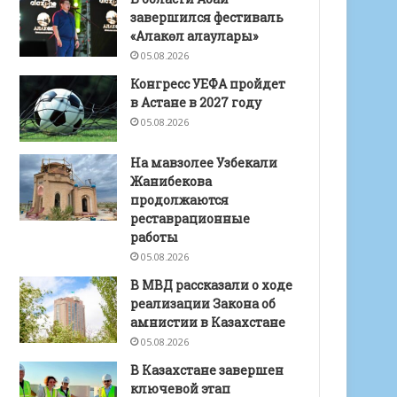
завершился фестиваль
«Алакөл алаулары»
05.08.2026
Конгресс УЕФА пройдет
в Астане в 2027 году
05.08.2026
На мавзолее Узбекали
Жанибекова
продолжаются
реставрационные
работы
05.08.2026
В МВД рассказали о ходе
реализации Закона об
амнистии в Казахстане
05.08.2026
В Казахстане завершен
ключевой этап