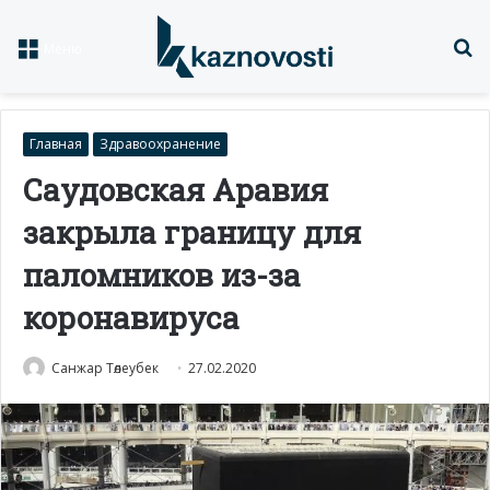
Із
Меню
Главная
Здравоохранение
Саудовская Аравия
закрыла границу для
паломников из-за
коронавируса
Санжар Төлеубек
27.02.2020