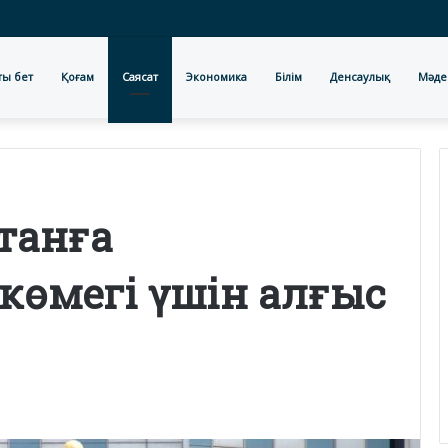
ты бет
Қоғам
Саясат
Экономика
Білім
Денсаулық
Мәде
станға
көмегі үшін алғыс