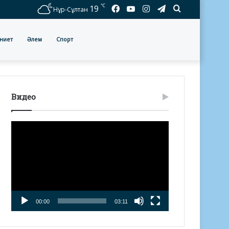
℃
Facebook
YouTube
Instagram
Telegram
Іздеу
19
Нұр-Сұлтан
ниет
Әлем
Спорт
Видео
Видео
плейер
00:00
03:11