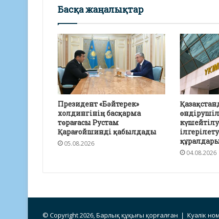
Басқа жаңалықтар
Президент «Бәйтерек»
Қазақстан
холдингінің басқарма
өндірушіл
төрағасы Рустам
күшейтілу
Қарағойшинді қабылдады
ілгерілет
құралдар
05.08.2026
04.08.2026
© Copyright 2026, Барлық құқығы қорғалған | Куәлік ном