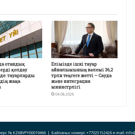
да отандық
Елімізде ішкі тауар
ерді қолдау
айналымының көлемі 36,2
де: тауарларды
трлн теңгеге жетті — Сауда
удің жаңа
және интеграция
ы
министрлігі
04.08.2026
ері: № KZ68VPY00019466 | Байланыс номері: +77025152426 e-mail: info