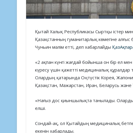
Қытай Халық Республикасы Сыртқы істер минис
Қазақстанның гуманитарлық көмегіне алғыс біл
Чуньин мәлім етті, деп хабарлайды
ҚазАқпар
«2 ақпан күнгі жағдай бойынша он бір ел м
күресу үшін қажетті медициналық құралдар т
Олардың қатарында Оңтүстік Корея, Жапония
Қазақстан, Мажарстан, Иран, Беларусь және Ү
«Нағыз дос қиыншылықта танылады. Олардың
елші.
Сондай-ақ, ол Қытайдың медициналық бетпер
екенін хабарлады.