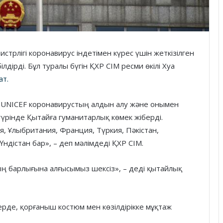
трлігі коронавирус індетімен күрес үшін жеткізілген
дірді. Бұл туралы бүгін ҚХР СІМ ресми өкілі Хуа
ат.
ен UNICEF коронавирустың алдын алу және онымен
үрінде Қытайға гуманитарлық көмек жіберді.
, Ұлыбритания, Франция, Түркия, Пәкістан,
ндістан бар», – деп мәлімдеді ҚХР СІМ.
 барлығына алғысымыз шексіз», – деді қытайлық
де, қорғаныш костюм мен көзілдірікке мұқтаж