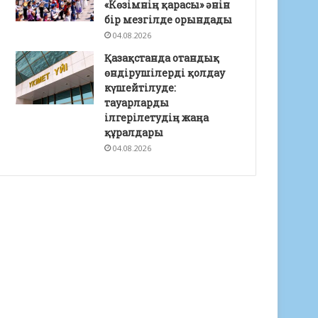
«Көзімнің қарасы» әнін
бір мезгілде орындады
04.08.2026
Қазақстанда отандық
өндірушілерді қолдау
күшейтілуде:
тауарларды
ілгерілетудің жаңа
құралдары
04.08.2026