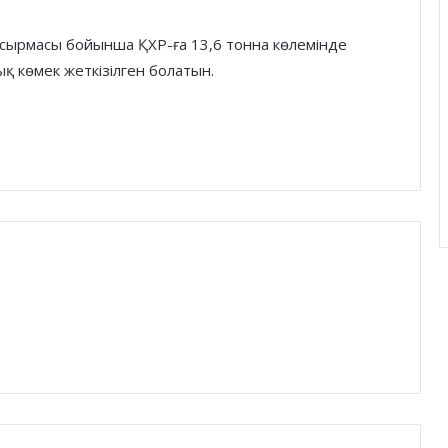
псырмасы бойынша ҚХР-ға 13,6 тонна көлемінде
 көмек жеткізілген болатын.