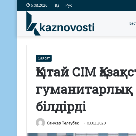
Қаз
Рус
6.08.2026
Бас
Саясат
Қытай СІМ Қазақ
гуманитарлық 
білдірді
Санжар Төлеубек
03.02.2020