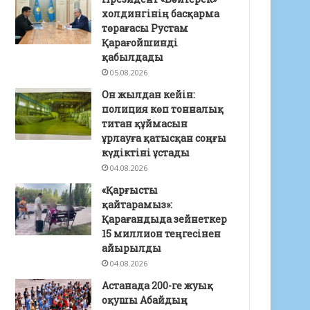
холдингінің басқарма
төрағасы Рустам
Қарағойшинді
қабылдады
05.08.2026
Он жылдан кейін:
полиция көп тонналық
титан құймасын
ұрлауға қатысқан соңғы
күдіктіні ұстады
04.08.2026
«Қарғысты
қайтарамыз»:
Қарағандыда зейнеткер
15 миллион теңгесінен
айырылды
04.08.2026
Астанада 200-ге жуық
оқушы Абайдың