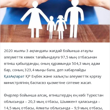
2020 жылғы 3 ақпандағы жағдай бойынша атаулы
әлеуметтік көмек тағайындауға 97,5 мың отбасынан
өтініш қабылданды, оның құрамында 504,3 мың адам
бар, соның 323,4 мыңы бала, деп хабарлайды
ҚазАқпарат
ҚР Еңбек және халықты әлеуметтік қорғау
министрлігінің баспасөз қызметіне сілтеме жасап.
Өңірлер бойынша алсақ, өтініштердің ең көбі Түркістан
облысында – 20,3 мың отбасы, Шымкент қаласында –
14,5 мың отбасы, Алматы облысында – 9,9 мың отбасы,