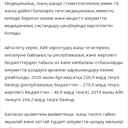
Медициналық, оның ішінде стоматологиялық көмек 18
жасқа дейінгі балаларға тегін медициналық көмектің
кепілдік берілген көлемі және міндетті әлеуметтік
медициналық сақтандыру шеңберінде көрсетілетін
болады.
Айта кету керек, АӘК көрсетудің жаңа тетіктерінің
енгізілуіне байланысты республикалық және жергілікті
бюджеттерден табысы аз және көпбалалы отбасыларды
әлеуметтік қолдауға арналған қаржыландыру көлемі
ұлғайтылды. 2020 жылы бұл мақсатқа 326,9 млрд теңге
бөлінді (республикалық бюджеттен – 279,9 млрд теңге,
жергілікті бюджеттен – 46,9 млрд теңге). 2019 жылы АӘК
төлеуге 244,2 млрд теңге бөлінді.
Баспасөз қызметінің мәліметінше, жаңа тәсілге сәйкес
ақшалай және заттай түрдегі әлеуметтік қолдау мөлшері