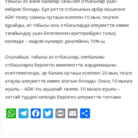
табысы аз және балалар саны көп отбасылар үшін
көбірек болады. Бұл ретте отбасының әрбір мүшесіне
АӘК төлеу сомасы орташа есеппен 10 мың теңгені
құрайды, ал табысы жоқ отбасыларда әлеуметтік көмек
тағайындау үшін белгіленген критерийден толық
көлемде – өңірлік күнкөріс деңгейінің 70%-ы.
Осылайша, табысы аз отбасылар, көпбалалы
отбасыларға берілетін мемлекеттік жәрдемақыны
есептемегенде, әр балаға орташа есеппен 20 мың теңге
атаулы әлеуметтік көмек алатын болады. Оның 10 мыңға
жуығы – АӘК-тің ақшалай төлемі, 10 мыңға жуығы –
заттай түрдегі кепілдік берілген әлеуметтік топтама.
W
T
F
T
Pr
E
S
h
el
ac
w
in
m
h
at
e
e
itt
t
ai
ar