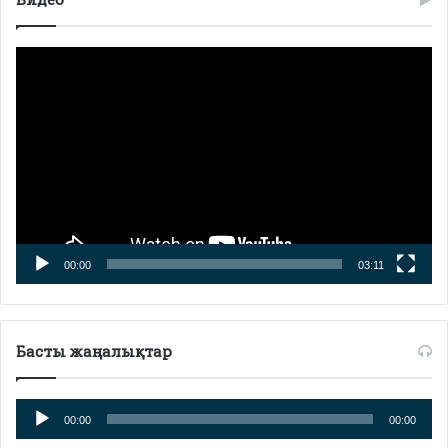
Видео
плейер
00:00
03:11
Басты жаңалықтар
Аудио
00:00
00:00
плейер