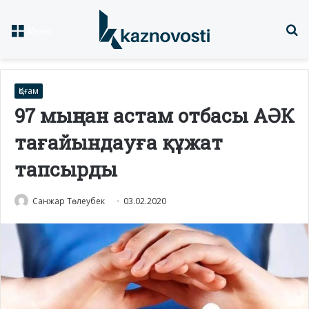
Із
Меню
Қоғам
97 мыңнан астам отбасы АӘК
тағайындауға құжат
тапсырды
Санжар Төлеубек
03.02.2020