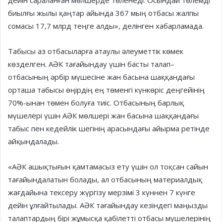
дейін сараланған мөлшерде төленеді. Осындай төлемді
биылғы жылы қаңтар айында 367 мың отбасы жалпы
сомасы 17,7 млрд теңге алды», делінген хабарламада.
Табысы аз отбасыларға атаулы әлеуметтік көмек
көзделген. АӘК тағайындау үшін басты талап–
отбасының әрбір мүшесіне жан басына шаққандағы
орташа табысы өңірдің ең төменгі күнкөріс деңгейінің
70%-ынан төмен болуға тиіс. Отбасының барлық
мүшелері үшін АӘК мөлшері жан басына шаққандағы
табыс пен кедейлік шегінің арасындағы айырма ретінде
айқындалады.
«АӘК ашықтығын қамтамасыз ету үшін ол тоқсан сайын
тағайындалатын болады, ал отбасының материалдық
жағдайына тексеру жүргізу мерзімі 3 күннен 7 күнге
дейін ұлғайтылады. АӘК тағайындау кезіндегі маңызды
талаптардың бірі жұмысқа қабілетті отбасы мүшелерінің