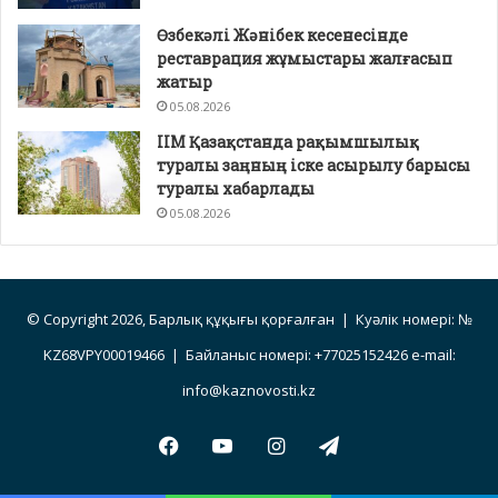
Өзбекәлі Жәнібек кесенесінде
реставрация жұмыстары жалғасып
жатыр
05.08.2026
ІІМ Қазақстанда рақымшылық
туралы заңның іске асырылу барысы
туралы хабарлады
05.08.2026
© Copyright 2026, Барлық құқығы қорғалған | Куәлік номері: №
KZ68VPY00019466 | Байланыс номері: +77025152426 e-mail:
info@kaznovosti.kz
Facebook
YouTube
Instagram
Telegram