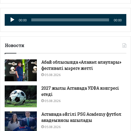
Аудио
00:00
00:00
плейер
Новости
Абай облысында «Алакөл алаулары»
фестивалі мәреге жетті
05.08.2026
2027 жылы Астанада УЕФА конгресі
өтеді
05.08.2026
Астанада әйгілі PSG Academy футбол
академиясы ашылады
05.08.2026