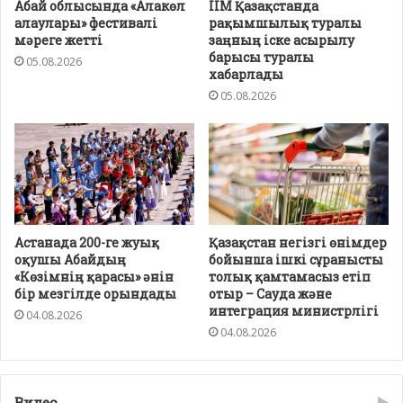
Абай облысында «Алакөл
ІІМ Қазақстанда
алаулары» фестивалі
рақымшылық туралы
мәреге жетті
заңның іске асырылу
барысы туралы
05.08.2026
хабарлады
05.08.2026
Астанада 200-ге жуық
Қазақстан негізгі өнімдер
оқушы Абайдың
бойынша ішкі сұранысты
«Көзімнің қарасы» әнін
толық қамтамасыз етіп
бір мезгілде орындады
отыр – Сауда және
интеграция министрлігі
04.08.2026
04.08.2026
Видео