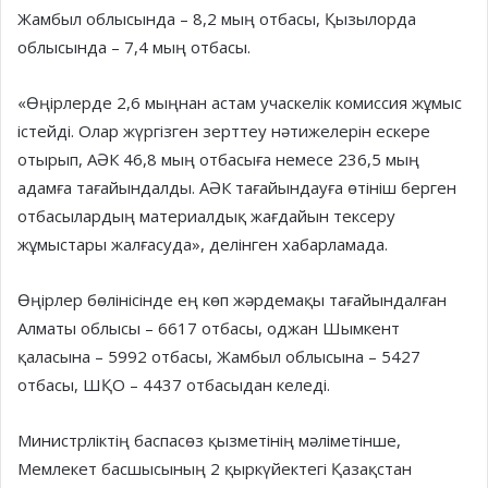
Жамбыл облысында – 8,2 мың отбасы, Қызылорда
облысында – 7,4 мың отбасы.
«Өңірлерде 2,6 мыңнан астам учаскелік комиссия жұмыс
істейді. Олар жүргізген зерттеу нәтижелерін ескере
отырып, АӘК 46,8 мың отбасыға немесе 236,5 мың
адамға тағайындалды. АӘК тағайындауға өтініш берген
отбасылардың материалдық жағдайын тексеру
жұмыстары жалғасуда», делінген хабарламада.
Өңірлер бөлінісінде ең көп жәрдемақы тағайындалған
Алматы облысы – 6617 отбасы, оджан Шымкент
қаласына – 5992 отбасы, Жамбыл облысына – 5427
отбасы, ШҚО – 4437 отбасыдан келеді.
Министрліктің баспасөз қызметінің мәліметінше,
Мемлекет басшысының 2 қыркүйектегі Қазақстан