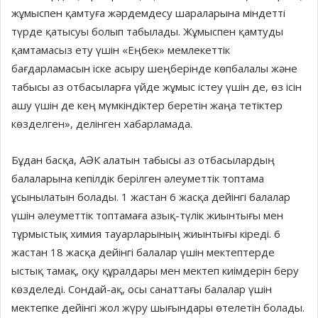
жұмыспен қамтуға жәрдемдесу шараларына міндетті
түрде қатысуы болып табылады. Жұмыспен қамтуды
қамтамасыз ету үшін «Еңбек» мемлекеттік
бағдарламасын іске асыру шеңберінде көпбалалы және
табысы аз отбасыларға үйде жұмыс істеу үшін де, өз ісін
ашу үшін де кең мүмкіндіктер беретін жаңа тетіктер
көзделген», делінген хабарламада.
Бұдан басқа, АӘК алатын табысы аз отбасылардың
балаларына кепілдік берілген әлеуметтік топтама
ұсынылатын болады. 1 жастан 6 жасқа дейінгі балалар
үшін әлеуметтік топтамаға азық-түлік жиынтығы мен
тұрмыстық химия тауарларының жиынтығы кіреді. 6
жастан 18 жасқа дейінгі балалар үшін мектептерде
ыстық тамақ, оқу құралдары мен мектеп киімдерін беру
көзделеді. Сондай-ақ, осы санаттағы балалар үшін
мектепке дейінгі жол жүру шығындары өтелетін болады.