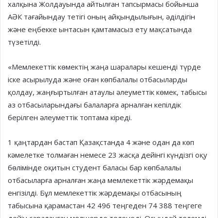
халқына Жолдауында айтылған тапсырмасы бойынша
АӘК тағайындау тетігі оның айқындылығын, әділдігін
және еңбекке ынтасын қамтамасыз ету мақсатында
түзетілді.
«Мемлекеттік көмектің жаңа шаралары кешенді түрде
іске асырылуда және оған көпбалалы отбасыларды
қолдау, жаңғыртылған атаулы әлеуметтік көмек, табысы
аз отбасыларындағы балаларға арналған кепілдік
берілген әлеуметтік топтама кіреді.
1 қаңтардан бастап Қазақстанда 4 және одан да көп
кәмелетке толмаған немесе 23 жасқа дейінгі күндізгі оқу
бөлімінде оқитын студент баласы бар көпбалалы
отбасыларға арналған жаңа мемлекеттік жәрдемақы
енгізілді. Бұл мемлекеттік жәрдемақы отбасының
табысына қарамастан 42 496 теңгеден 74 388 теңгеге