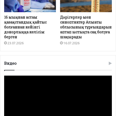
16 мыңнан астам
Дәрігерлер мен
қазақстандық қайтыс
синоптиктер Алматы
болғаннан кейінгі
облысының тұрғындарын
донорлыққа келісім
аптап ыстықта сақ болуға
берген
шақырады
23.07.2026
16.07.2026
Видео
Видео
плейер