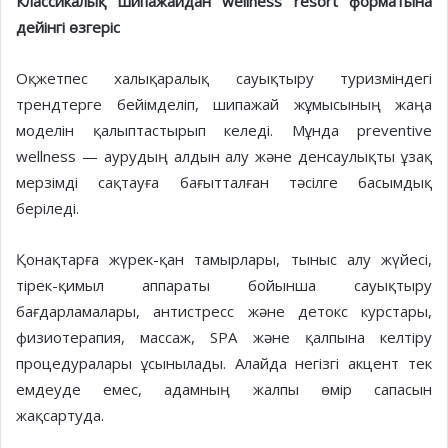
Классикалық шипажайдан wellness resort форматына
дейінгі өзгеріс
Оқжетпес халықаралық сауықтыру туризміндегі
трендтерге бейімделіп, шипажай жұмысының жаңа
моделін қалыптастырып келеді. Мұнда preventive
wellness — аурудың алдын алу және денсаулықты ұзақ
мерзімді сақтауға бағытталған тәсілге басымдық
беріледі.
Қонақтарға жүрек-қан тамырлары, тыныс алу жүйесі,
тірек-қимыл аппараты бойынша сауықтыру
бағдарламалары, антистресс және детокс курстары,
физиотерапия, массаж, SPA және қалпына келтіру
процедуралары ұсынылады. Алайда негізгі акцент тек
емдеуде емес, адамның жалпы өмір сапасын
жақсартуда.