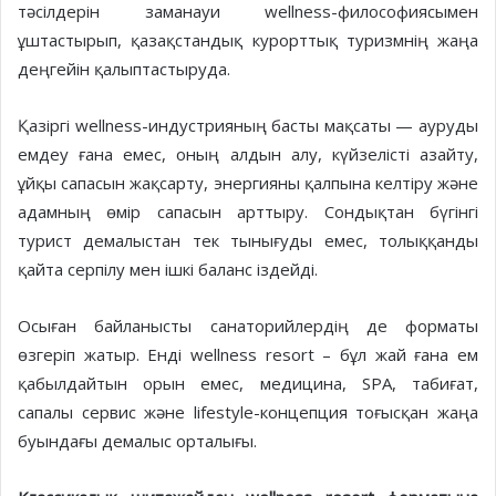
тәсілдерін заманауи wellness-философиясымен
ұштастырып, қазақстандық курорттық туризмнің жаңа
деңгейін қалыптастыруда.
Қазіргі wellness-индустрияның басты мақсаты — ауруды
емдеу ғана емес, оның алдын алу, күйзелісті азайту,
ұйқы сапасын жақсарту, энергияны қалпына келтіру және
адамның өмір сапасын арттыру. Сондықтан бүгінгі
турист демалыстан тек тынығуды емес, толыққанды
қайта серпілу мен ішкі баланс іздейді.
Осыған байланысты санаторийлердің де форматы
өзгеріп жатыр. Енді wellness resort – бұл жай ғана ем
қабылдайтын орын емес, медицина, SPA, табиғат,
сапалы сервис және lifestyle-концепция тоғысқан жаңа
буындағы демалыс орталығы.