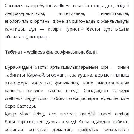
Сонымен қатар бүгінгі wellness resort жоғары деңгейдегі
инфрақұрылымды, эстетиканы, тыныштықты,
экологиялық ортаны және эмоционалдық жайлылықты
қамтиды. Бұл — қазіргі туристің басты сұранысына
айналған факторлар.
Табиғат – wellness философиясының бөлігі
Бурабайдың басты артықшылықтарының бірі — оның
табиғаты. Қарағайлы орман, таза ауа, көлдер мен тыныш
атмосфера адамның физикалық және эмоционалдық
қалпына келуіне ықпал етеді. Сондықтан әлемдік
wellness-индустрия табиғи локацияларға ерекше мән
бере бастады.
Қазір slow living, eco retreat, mindful travel секілді
бағыттар кеңінен дамып келеді. Яғни адамдар табиғат
аясында асықпай демалып, цифрлық күйзелістен