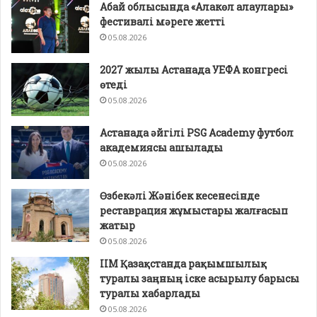
Абай облысында «Алакөл алаулары»
фестивалі мәреге жетті
05.08.2026
2027 жылы Астанада УЕФА конгресі
өтеді
05.08.2026
Астанада әйгілі PSG Academy футбол
академиясы ашылады
05.08.2026
Өзбекәлі Жәнібек кесенесінде
реставрация жұмыстары жалғасып
жатыр
05.08.2026
ІІМ Қазақстанда рақымшылық
туралы заңның іске асырылу барысы
туралы хабарлады
05.08.2026