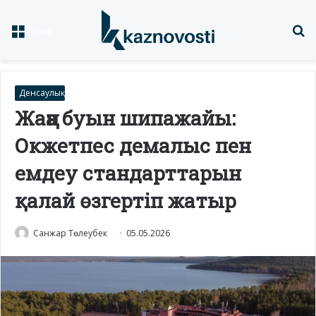
Із
Меню
Денсаулық
Жаңа буын шипажайы:
Окжетпес демалыс пен
емдеу стандарттарын
қалай өзгертіп жатыр
Санжар Төлеубек
05.05.2026