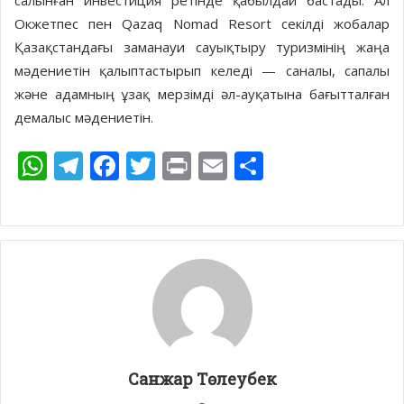
салынған инвестиция ретінде қабылдай бастады. Ал
Окжетпес пен Qazaq Nomad Resort секілді жобалар
Қазақстандағы заманауи сауықтыру туризмінің жаңа
мәдениетін қалыптастырып келеді — саналы, сапалы
және адамның ұзақ мерзімді әл-ауқатына бағытталған
демалыс мәдениетін.
W
T
F
T
Pr
E
S
h
el
ac
w
in
m
h
at
e
e
itt
t
ai
ar
s
gr
b
er
l
e
A
a
o
p
m
o
p
k
Санжар Төлеубек