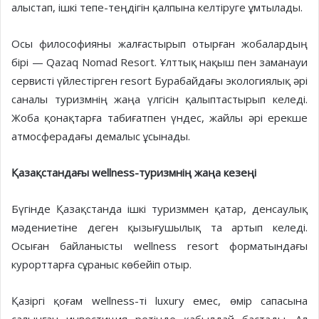
алыстап, ішкі тепе-теңдігін қалпына келтіруге ұмтылады.
Осы философияны жалғастырып отырған жобалардың
бірі — Qazaq Nomad Resort. Ұлттық нақыш пен заманауи
сервисті үйлестірген resort Бурабайдағы экологиялық әрі
саналы туризмнің жаңа үлгісін қалыптастырып келеді.
Жоба қонақтарға табиғатпен үндес, жайлы әрі ерекше
атмосферадағы демалыс ұсынады.
Қазақстандағы wellness-туризмнің жаңа кезеңі
Бүгінде Қазақстанда ішкі туризммен қатар, денсаулық
мәдениетіне деген қызығушылық та артып келеді.
Осыған байланысты wellness resort форматындағы
курорттарға сұраныс көбейіп отыр.
Қазіргі қоғам wellness-ті luxury емес, өмір сапасына