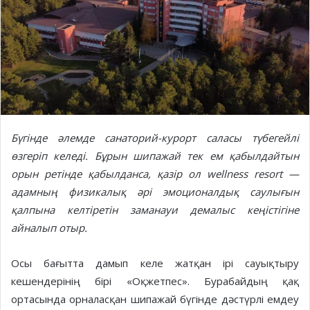
Бүгінде әлемде санаторий-курорт саласы түбегейлі
өзгеріп келеді. Бұрын шипажай тек ем қабылдайтын
орын ретінде қабылданса, қазір ол wellness resort —
адамның физикалық әрі эмоционалдық саулығын
қалпына келтіретін заманауи демалыс кеңістігіне
айналып отыр.
Осы бағытта дамып келе жатқан ірі сауықтыру
кешендерінің бірі «Оқжетпес». Бурабайдың қақ
ортасында орналасқан шипажай бүгінде дәстүрлі емдеу