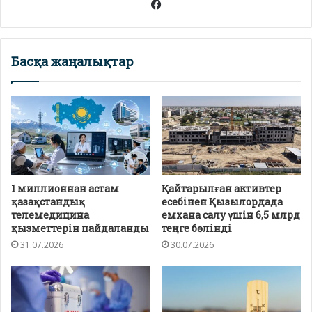
Facebook
Басқа жаңалықтар
1 миллионнан астам
Қайтарылған активтер
қазақстандық
есебінен Қызылордада
телемедицина
емхана салу үшін 6,5 млрд
қызметтерін пайдаланды
теңге бөлінді
31.07.2026
30.07.2026