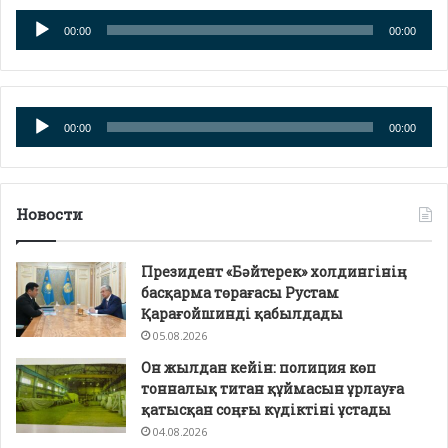
Аудио
00:00
00:00
плейер
Аудио
00:00
00:00
плейер
Новости
Президент «Бәйтерек» холдингінің
басқарма төрағасы Рустам
Қарағойшинді қабылдады
05.08.2026
Он жылдан кейін: полиция көп
тонналық титан құймасын ұрлауға
қатысқан соңғы күдіктіні ұстады
04.08.2026