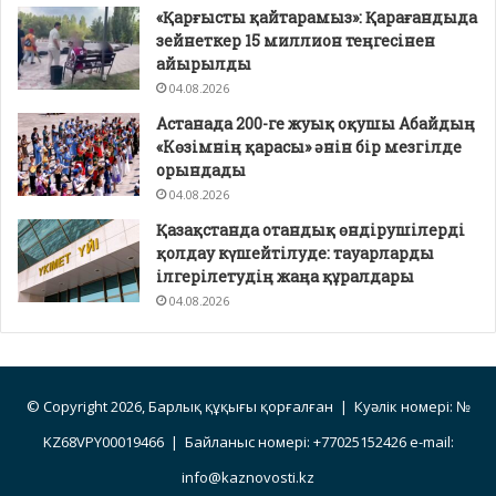
«Қарғысты қайтарамыз»: Қарағандыда
зейнеткер 15 миллион теңгесінен
айырылды
04.08.2026
Астанада 200-ге жуық оқушы Абайдың
«Көзімнің қарасы» әнін бір мезгілде
орындады
04.08.2026
Қазақстанда отандық өндірушілерді
қолдау күшейтілуде: тауарларды
ілгерілетудің жаңа құралдары
04.08.2026
© Copyright 2026, Барлық құқығы қорғалған | Куәлік номері: №
KZ68VPY00019466 | Байланыс номері: +77025152426 e-mail:
info@kaznovosti.kz