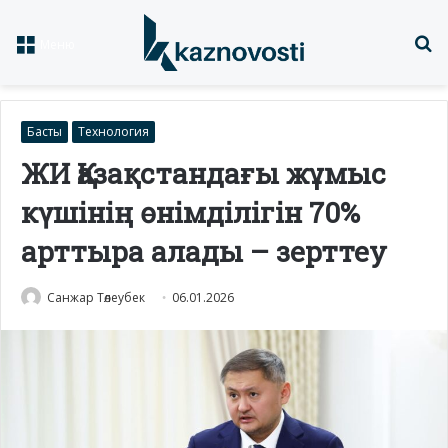
Із
Меню
Басты
Технология
ЖИ Қазақстандағы жұмыс
күшінің өнімділігін 70%
арттыра алады – зерттеу
Санжар Төлеубек
06.01.2026