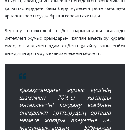
отырып, жасанды интеллектке негізделген экономиканы
қалыптастырудағы білім беру жүйесінің рөлін бағалауға
арналған зерттеудің бірінші кезеңін аяқтады.
Зерттеу нәтижелері еңбек нарығындағы жасанды
интеллект жұмыс орындарын жаппай ығыстыру құралы
емес, ең алдымен адам еңбегін ұлғайту, яғни еңбек
өнімділігін арттыру механизмі екенін көрсетті.
Қазақстандағы жұмыс күшінің
шамамен 70%-ы жасанды
интеллектіні қолдану есебінен
өнімділікті арттырудың орташа
немесе жоғары әлеуетіне ие.
Мамандықтардың 53%-ында