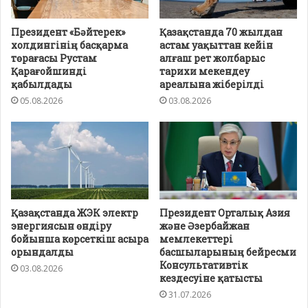
Президент «Бәйтерек»
Қазақстанда 70 жылдан
холдингінің басқарма
астам уақыттан кейін
төрағасы Рустам
алғаш рет жолбарыс
Қарағойшинді
тарихи мекендеу
қабылдады
ареалына жіберілді
05.08.2026
03.08.2026
Қазақстанда ЖЭК электр
Президент Орталық Азия
энергиясын өндіру
және Әзербайжан
бойынша көрсеткіш асыра
мемлекеттері
орындалды
басшыларының бейресми
Консультативтік
03.08.2026
кездесуіне қатысты
31.07.2026