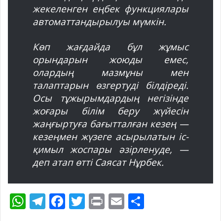
жекеленген еңбек функциялары
автоматтандырылуы мүмкін.
Көп жағдайда бұл жұмыс
орындарын жоюды емес,
олардың мазмұны мен
талаптарын өзгертуді білдіреді.
Осы тұжырымдардың негізінде
жоғары білім беру жүйесін
жаңғыртуға бағытталған кезең —
кезеңмен жүзеге асырылатын іс-
қимыл жоспары әзірленуде, —
деп атап өтті Саясат Нұрбек.
W
T
F
T
Pr
E
S
h
el
ac
w
in
m
h