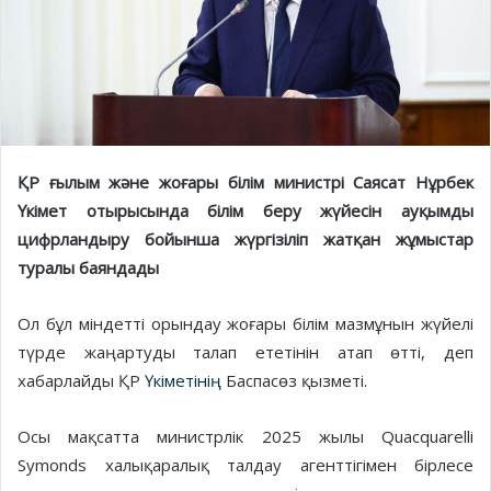
ҚР ғылым және жоғары білім министрі Саясат Нұрбек
Үкімет отырысында білім беру жүйесін ауқымды
цифрландыру бойынша жүргізіліп жатқан жұмыстар
туралы баяндады
Ол бұл міндетті орындау жоғары білім мазмұнын жүйелі
түрде жаңартуды талап ететінін атап өтті, деп
хабарлайды ҚР
Үкіметінің
Баспасөз қызметі.
Осы мақсатта министрлік 2025 жылы Quacquarelli
Symonds халықаралық талдау агенттігімен бірлесе