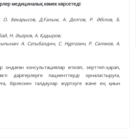
рлер медициналық көмек көрсетеді:
О. Бекарысов, Д.Ғалым, А. Долгов, Р. Әбілов, Б.
ай, Н. Әшіров, А. Қадыров;
ғынан: А. Сатыбалдин, С. Нұртазин, Р. Сәлімов, А.
 ондаған консультациялар өткізіп, зерттеп-қарап,
кті дәрігерлерге пациенттерді орналастыруға,
уға, бірлескен талдаулар жүргізуге және ең қиын