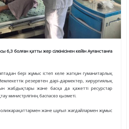
ы 6,3 болған қатты жер сілкінісінен кейін Ауғанстанға
птадан бері жұмыс істеп келе жатқан гуманитарлық
Мемлекеттік резервтен дәрі-дәрмектер, хирургиялық
рын жабдықтары және басқа да қажетті ресурстар
тау министрлігінің баспасөз қызметі.
 полижарақаттармен және шұғыл жағдайлармен жұмыс