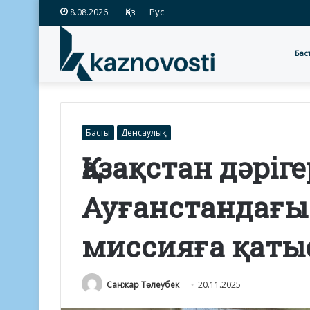
Қаз
Рус
8.08.2026
Бас
Басты
Денсаулық
Қазақстан дәріг
Ауғанстандағы
миссияға қаты
Санжар Төлеубек
20.11.2025