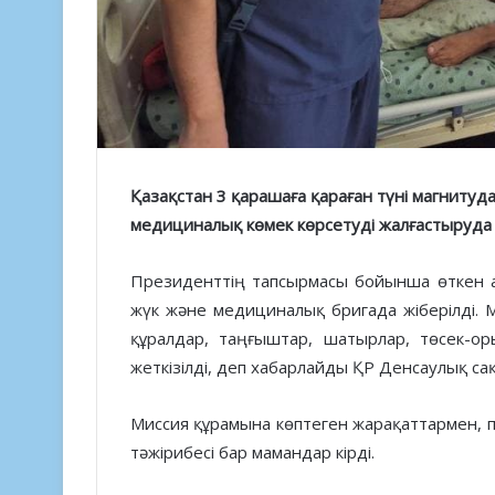
Қазақстан 3 қарашаға қараған түні магнитудас
медициналық көмек көрсетуді жалғастыруда
Президенттің тапсырмасы бойынша өткен а
жүк және медициналық бригада жіберілді. 
құралдар, таңғыштар, шатырлар, төсек-о
жеткізілді, деп хабарлайды ҚР Денсаулық сақ
Миссия құрамына көптеген жарақаттармен,
тәжірибесі бар мамандар кірді.