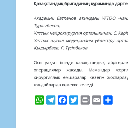
Қазақстандық бригаданың құрамында дәріге
Академик Батпенов атындағы ҰҒТОО -нан: 
Тұрлыбеков;
Ұлттық нейрохирургия орталығынан: С. Каріб
Ұлттық шұғыл медицинаны үйлестіру орталы
Қыдырбаев, Г. Түсіпбеков.
Осы уақыт ішінде қазақстандық дәрігерлер
операциялар жасады. Мамандар жергілі
хирургиялық емшаралар кезегін жоспарла
жағдайларда көмекке келеді.
W
T
F
T
Pr
E
S
h
el
ac
w
in
m
h
at
e
e
itt
t
ai
ar
s
gr
b
er
l
e