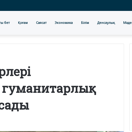
ты бет
Қоғам
Саясат
Экономика
Білім
Денсаулық
Мәде
ерлері
 гуманитарлық
сады