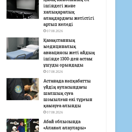
ішіндегі және
халықаралық
алаңдардағы жетістігі
артып келеді
07.08.2026
Қазақстанның
медициналық
авиациясы жеті айдың
ішінде 1300-ден астам
ұшуды орындады
07.08.2026
Астанада көпқабатты
үйдің ауласындағы
шалшық суға
шомылған екі тұрғын
қамауға алынды
07.08.2026
Абай облысында
«Алакөл алаулары»