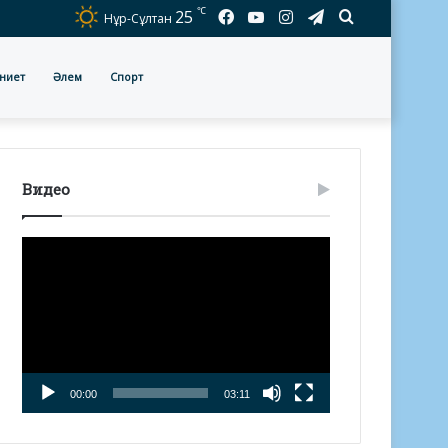
℃
Facebook
YouTube
Instagram
Telegram
Іздеу
25
Нұр-Сұлтан
ниет
Әлем
Спорт
Видео
Видео
плейер
00:00
03:11