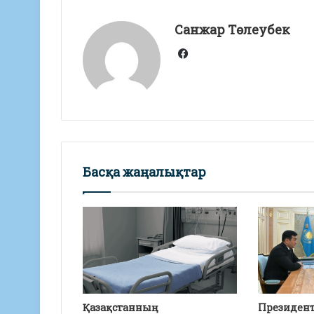
A
a
o
Санжар Төлеубек
p
m
o
Facebook
p
k
Басқа жаңалықтар
Қазақстанның
Президент