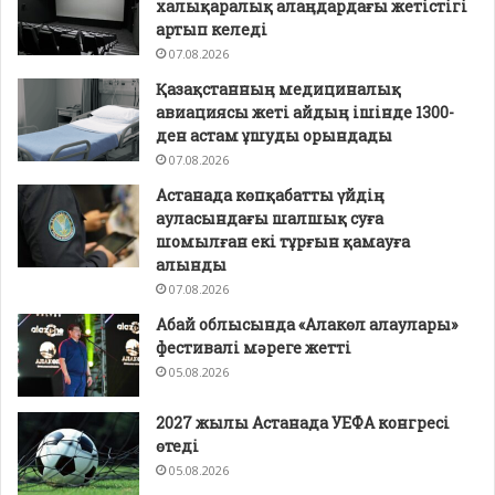
халықаралық алаңдардағы жетістігі
артып келеді
07.08.2026
Қазақстанның медициналық
авиациясы жеті айдың ішінде 1300-
ден астам ұшуды орындады
07.08.2026
Астанада көпқабатты үйдің
ауласындағы шалшық суға
шомылған екі тұрғын қамауға
алынды
07.08.2026
Абай облысында «Алакөл алаулары»
фестивалі мәреге жетті
05.08.2026
2027 жылы Астанада УЕФА конгресі
өтеді
05.08.2026