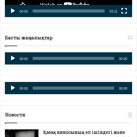
00:00
03:11
Басты жаңалықтар
Аудио
00:00
00:00
плейер
Аудио
00:00
00:00
плейер
Новости
Қазақ киносының ел ішіндегі және