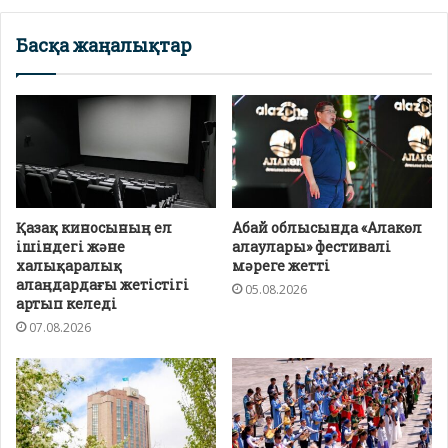
Басқа жаңалықтар
Қазақ киносының ел
Абай облысында «Алакөл
ішіндегі және
алаулары» фестивалі
халықаралық
мәреге жетті
алаңдардағы жетістігі
05.08.2026
артып келеді
07.08.2026