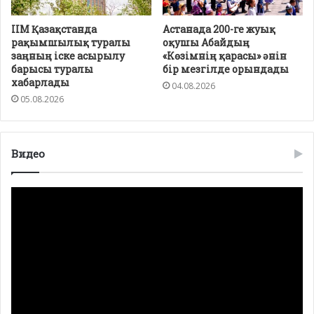
ІІМ Қазақстанда
Астанада 200-ге жуық
рақымшылық туралы
оқушы Абайдың
заңның іске асырылу
«Көзімнің қарасы» әнін
барысы туралы
бір мезгілде орындады
хабарлады
04.08.2026
05.08.2026
Видео
Видео
плейер