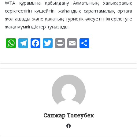
WTA құрамына қабылдану Алматының халықаралық
серіктестігін күшейтіп, жаһандық сараптамалық ортаға
жол ашады және қаланың туристік әлеуетін ілгерілетуге
жаңа мүмкіндіктер туғызады.
W
T
F
T
Pr
E
S
h
el
ac
w
in
m
h
at
e
e
itt
t
ai
ar
s
gr
b
er
l
e
A
a
o
p
m
o
p
k
Санжар Төлеубек
Facebook