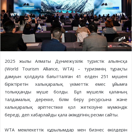
2025 жылы Алматы Дүниежүзілік туристік альянсқа
(World Tourism Alliance, WTA) – туризмнің тұрақты
дамуын қолдауға бағытталған 41 елден 251 мүшені
біріктіретін халықаралық үкіметтік емес ұйымға
толыққанды мүше болды. Бұл мүшелік қаланың
талдамалық дерекке, білім беру ресурсына және
халықаралық әріптестікке қол жеткізуіне мүмкіндік
береді, деп хабарлайды қала әкімдігінің ресми сайты.
WTA мемлекеттік құрылымдар мен бизнес өкілдерін