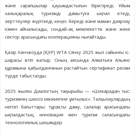
және сарапшылар қауымдастығын біріктіреді. Ұйым
халықаралық туризмді дамытуға ықпал етеді,
зерттеулер жүргізеді, кеңес береді және маман даярлау
ісімен айналысады, сондай-ақ мемлекеттік және жеке
сектор арасындағы кооперацияны нығайтады.
Қазір Ханчжоуда (ҚХР) WTA Сянху 2025 жыл сайынғы іс-
шарасы өтіп жатыр. Оның аясында Алматыға Альянс
құрамына қабылданғанын растайтын сертификат ресми
түрде табысталды.
2025 жылғы Диалогтың тақырыбы — «Шекарадан тыс:
туризмнің шексіз көкжиегіне ұмтылыс». Талқылаулардың
негізгі бағыттары: тұрақты даму, салалар арасындағы
ықпалдастық, инновация мен туризм саласындағы
технологиялық шешімдер.