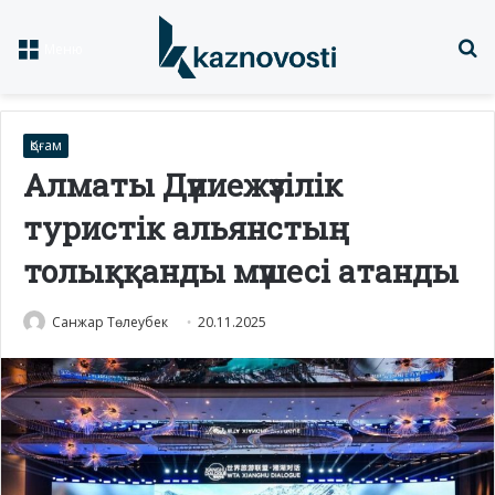
Із
Меню
Қоғам
Алматы Дүниежүзілік
туристік альянстың
толыққанды мүшесі атанды
Санжар Төлеубек
20.11.2025