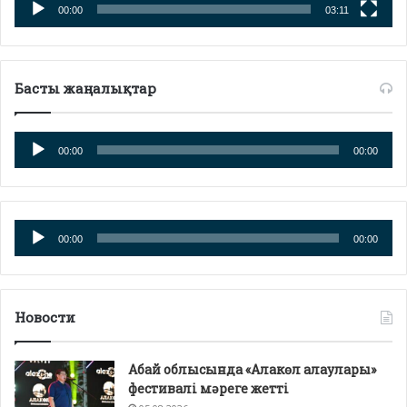
00:00
03:11
Басты жаңалықтар
Аудио
00:00
00:00
плейер
Аудио
00:00
00:00
плейер
Новости
Абай облысында «Алакөл алаулары»
фестивалі мәреге жетті