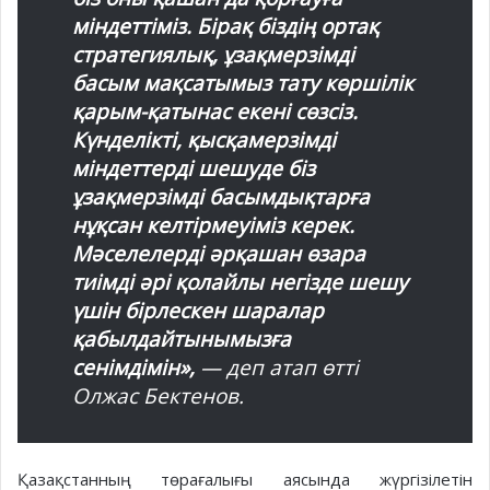
міндеттіміз. Бірақ біздің ортақ
стратегиялық, ұзақмерзімді
басым мақсатымыз тату көршілік
қарым-қатынас екені сөзсіз.
Күнделікті, қысқамерзімді
міндеттерді шешуде біз
ұзақмерзімді басымдықтарға
нұқсан келтірмеуіміз керек.
Мәселелерді әрқашан өзара
тиімді әрі қолайлы негізде шешу
үшін бірлескен шаралар
қабылдайтынымызға
сенімдімін»,
— деп атап өтті
Олжас Бектенов.
Қазақстанның төрағалығы аясында жүргізілетін