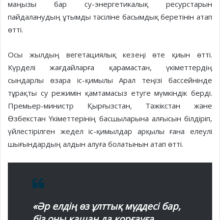
маңызы бар су-энергетикалық ресурстарын
пайдаланудың ұтымды тәсіліне басымдық беретінін атап
өтті.
Осы жылдың вегетациялық кезеңі өте қиын өтті.
Күрделі жағдайларға қарамастан, үкіметтердің
сындарлы өзара іс-қимылы Арал теңізі бассейнінде
тұрақты су режимін қамтамасыз етуге мүмкіндік берді.
Премьер-министр Қырғызстан, Тәжікстан және
Өзбекстан Үкіметтерінің басшыларына алғысын білдіріп,
үйлестірілген жедел іс-қимылдар арқылы ғана елеулі
шығындардың алдын алуға болатынын атап өтті.
«Әр елдің өз ұлттық мүддесі бар,
біз оны қашан да қорғауға