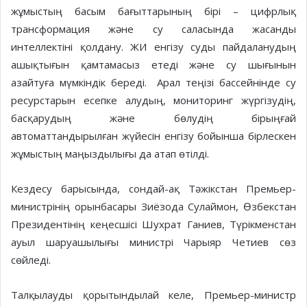
жұмыстың басым бағыттарының бірі – цифрлық
трансформация және су саласында жасанды
интеллектіні қолдану. ЖИ енгізу суды пайдаланудың
ашықтығын қамтамасыз етеді және су шығынын
азайтуға мүмкіндік береді. Арал теңізі бассейнінде су
ресурстарын есепке алудың, мониторинг жүргізудің,
басқарудың және бөлудің бірыңғай
автоматтандырылған жүйесін енгізу бойынша бірлескен
жұмыстың маңыздылығы да атап өтілді.
Кездесу барысында, сондай-ақ Тәжікстан Премьер-
министрінің орынбасары Зиёзода Сулаймон, Өзбекстан
Президентінің кеңесшісі Шухрат Ганиев, Түрікменстан
ауыл шаруашылығы министрі Чарыяр Четиев сөз
сөйледі.
Талқылауды қорытындылай келе, Премьер-министр