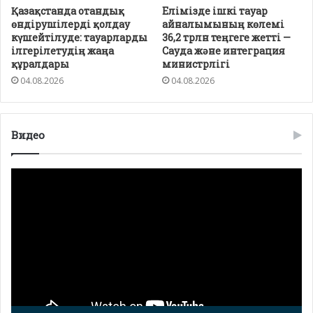
Қазақстанда отандық
Елімізде ішкі тауар
өндірушілерді қолдау
айналымының көлемі
күшейтілуде: тауарларды
36,2 трлн теңгеге жетті —
ілгерілетудің жаңа
Сауда және интеграция
құралдары
министрлігі
04.08.2026
04.08.2026
Видео
Видео
плейер