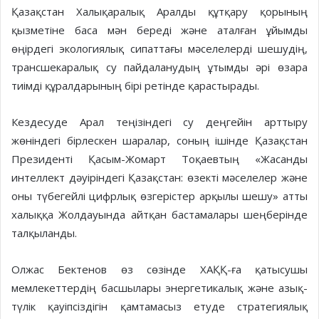
Қазақстан Халықаралық Аралды құтқару қорының
қызметіне баса мән береді және аталған ұйымды
өңірдегі экологиялық сипаттағы мәселелерді шешудің,
трансшекаралық су пайдаланудың ұтымды әрі өзара
тиімді құралдарының бірі ретінде қарастырады.
Кездесуде Арал теңізіндегі су деңгейін арттыру
жөніндегі бірлескен шаралар, соның ішінде Қазақстан
Президенті Қасым-Жомарт Тоқаевтың «Жасанды
интеллект дәуіріндегі Қазақстан: өзекті мәселелер және
оны түбегейлі цифрлық өзгерістер арқылы шешу» атты
халыққа Жолдауында айтқан бастамалары шеңберінде
талқыланды.
Олжас Бектенов өз сөзінде ХАҚҚ-ға қатысушы
мемлекеттердің басшылары энергетикалық және азық-
түлік қауіпсіздігін қамтамасыз етуде стратегиялық