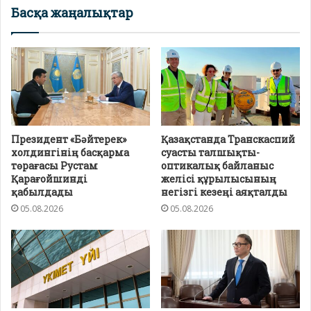
Басқа жаңалықтар
Президент «Бәйтерек»
Қазақстанда Транскаспий
холдингінің басқарма
суасты талшықты-
төрағасы Рустам
оптикалық байланыс
Қарағойшинді
желісі құрылысының
қабылдады
негізгі кезеңі аяқталды
05.08.2026
05.08.2026