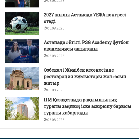
05.08.2026
2027 жылы Астанада УЕФА конгресі
өтеді
05.08.2026
Астанада әйгілі PSG Academy футбол
академиясы ашылады
05.08.2026
Өзбекәлі Жәнібек кесенесінде
реставрация жұмыстары жалғасып
жатыр
05.08.2026
ІІМ Қазақстанда рақымшылық
туралы заңның іске асырылу барысы
туралы хабарлады
05.08.2026