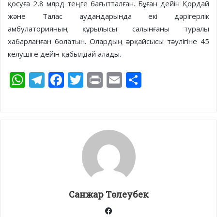
қосуға 2,8 млрд теңге бағытталған. Бұған дейін Қордай
және Талас аудандарында екі дәрігерлік
амбулаторияның құрылысы салынғаны туралы
хабарланған болатын. Олардың әрқайсысы тәулігіне 45
келушіге дейін қабылдай алады.
W
T
F
T
Pr
E
S
h
el
ac
w
in
m
h
at
e
e
itt
t
ai
ar
s
gr
b
er
l
e
A
a
o
p
m
o
p
k
Санжар Төлеубек
Facebook