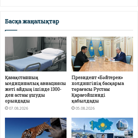
Басқа жаңалықтар
Қазақстанның
Президент «Бәйтерек»
медициналық авиациясы
холдингінің басқарма
жеті айдың ішінде 1300-
төрағасы Рустам
ден астам ұшуды
Қарағойшинді
орындады
қабылдады
07.08.2026
05.08.2026