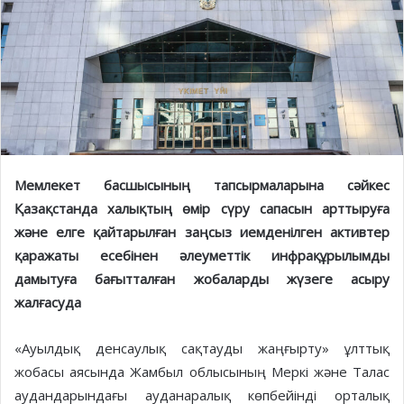
Мемлекет басшысының тапсырмаларына сәйкес
Қазақстанда халықтың өмір сүру сапасын арттыруға
және елге қайтарылған заңсыз иемденілген активтер
қаражаты есебінен әлеуметтік инфрақұрылымды
дамытуға бағытталған жобаларды жүзеге асыру
жалғасуда
«Ауылдық денсаулық сақтауды жаңғырту» ұлттық
жобасы аясында Жамбыл облысының Меркі және Талас
аудандарындағы ауданаралық көпбейінді орталық