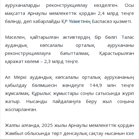
ауруханаларды реконструкциялау көзделген. Осы
мақсатта Арнаулы мемлекеттік қордан 2,4 млрд теңге
бөлінді, деп хабарлайды ҚР
Үкіметінің
Баспасөз қызметі.
Мәселен, қайтарылған активтердің бір бөлігі Талас
аудандық көпсалалы орталық аурухананы
реконструкциялауға бағытталмақ. Қарастырылған
қаражат көлемі – 2,3 млрд теңге.
Ал Меркі аудандық көпсалалы орталық аурухананың
қабылдау бөлімшесін жөндеуге 144,9 млн теңге
жұмсалмақ. Құрылыс жұмыстары соңғы сатысында жүріп
жатыр. Нысанды пайдалануға беру жыл соңына
жоспарланған.
Жалпы алғанда, 2025 жылы Арнаулы мемлекеттік қордан
Жамбыл облысында төрт денсаулық сақтау нысанын іске