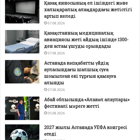
Қазақ киносының ел ішіндегі және
халықаралық алаңдардағы жетістігі
артып келеді
07.08.2026
Қазақстанның медициналық
авиациясы жеті айдың ішінде 1300-
ден астам ұшуды орындады
07.08.2026
Астанада көпқабатты үйдің
ауласындағы шалшық суға
шомылған екі тұрғын қамауға
алынды
07.08.2026
Абай облысында «Алакөл алаулары»
фестивалі мәреге жетті
05.08.2026
2027 жылы Астанада УЕФА конгресі
өтеді