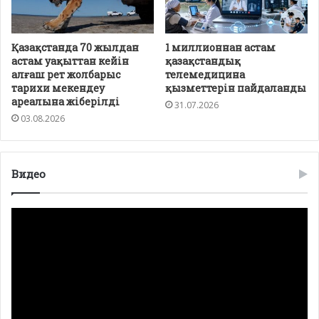
Қазақстанда 70 жылдан
1 миллионнан астам
астам уақыттан кейін
қазақстандық
алғаш рет жолбарыс
телемедицина
тарихи мекендеу
қызметтерін пайдаланды
ареалына жіберілді
31.07.2026
03.08.2026
Видео
Видео
плейер