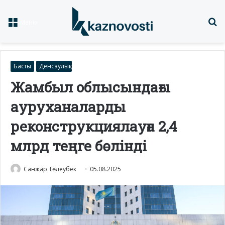
Із
Меню
Басты
Денсаулық
Жамбыл облысындағы
ауруханаларды
реконструкциялауға 2,4
млрд теңге бөлінді
Санжар Төлеубек
05.08.2025