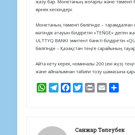
жазу бар. Монетаның жоғарғы және төменгі б
өрнек кескіндері.
Монетаның төменгі бөлігінде – тарамдалған
мәтіндік атауын білдіретін «TEŃGE» деген ж
ULTTYQ BANKI эмитент банкті білдіретін «Q
бөлігінде – Қазақстан теңге сарайының тауар
Айта кету керек, номиналы 200 (екі жүз) те
және айналымнан табиғи тозу шамасына қар
W
T
F
T
Pr
E
S
h
el
ac
w
in
m
h
at
e
e
itt
t
ai
ar
s
gr
b
er
l
e
A
a
o
Санжар Төлеубек