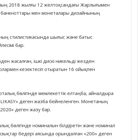
ың 2018 жылғы 12 желтоқсандағы Жарлығымен
есі банкноттары мен монеталары дизайнының
ның стилистикасында шығыс және батыс
лесімі бар.
н жасалған, ішкі дискі никельді жезден
орлармен кезектесіп отыратын 16 ойықпен
талық бөлігінде мемлекеттік елтаңба, айналдыра
BLIKASY» деген жазба бейнеленген. Монетаның
«2020» деген жазу бар.
лық бөлігінде номиналын білдіретін және номинал
ызықтар бедері аясында орындалған «200» деген