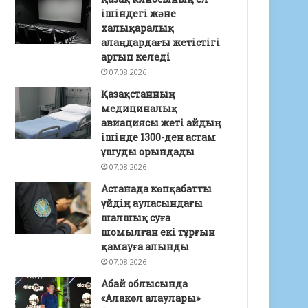
ішіндегі және
халықаралық
алаңдардағы жетістігі
артып келеді
07.08.2026
Қазақстанның
медициналық
авиациясы жеті айдың
ішінде 1300-ден астам
ұшуды орындады
07.08.2026
Астанада көпқабатты
үйдің ауласындағы
шалшық суға
шомылған екі тұрғын
қамауға алынды
07.08.2026
Абай облысында
«Алакөл алаулары»