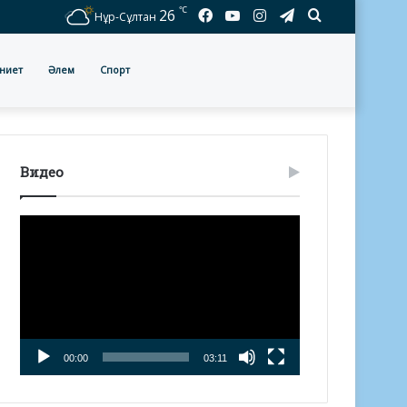
℃
Facebook
YouTube
Instagram
Telegram
Іздеу
26
Нұр-Сұлтан
ниет
Әлем
Спорт
Видео
Видео
плейер
00:00
03:11