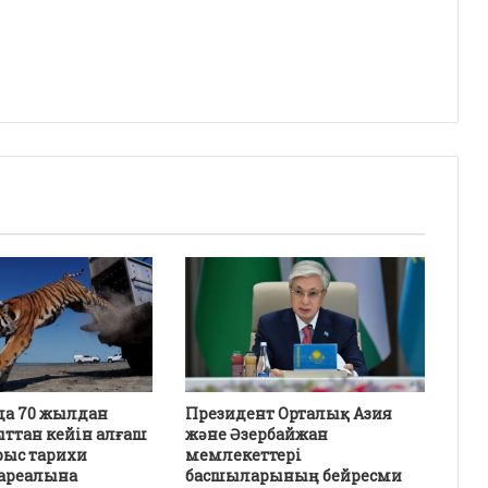
да 70 жылдан
Президент Орталық Азия
ыттан кейін алғаш
және Әзербайжан
рыс тарихи
мемлекеттері
ареалына
басшыларының бейресми