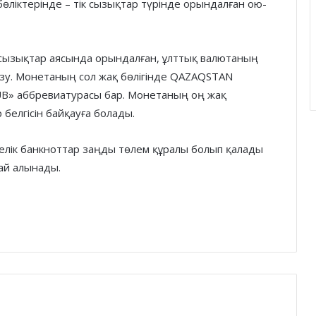
өліктерінде – тік сызықтар түрінде орындалған ою-
 сызықтар аясында орындалған, ұлттық валютаның
азу. Монетаның сол жақ бөлігінде QAZAQSTAN
UB» аббревиатурасы бар. Монетаның оң жақ
 белгісін байқауға болады.
ңгелік банкноттар заңды төлем құралы болып қалады
ай алынады.