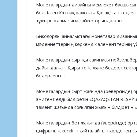
Монеталардың дизайны мемлекет басшысын
бекітілген Ұлттық валюта – Қазақстан теңг
тұжырымдамасына сәйкес орындалған.
Биколорлы айналыстағы монеталар дизайны
мәдениеттерінің көркемдік элементтерінің үй
Монеталардың сыртқы сақинасы нейзильберде
дайындалған. Қыры тегіс және бедерлі сект
бедерленген.
Монеталардың сырт жағында (реверсінде) ор
эмитент елді білдіретін «QAZAQSTAN RESPÝ
төменгі жағында соғылған жылын білдіретін 
Монеталардың бет жағында (аверсінде) орта
цифрының кескінін қайталайтын көлденең с