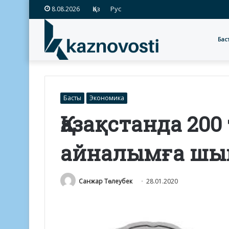
Қаз
Рус
8.08.2026
Бас
Басты
Экономика
Қазақстанда 200
айналымға шы
Санжар Төлеубек
28.01.2020