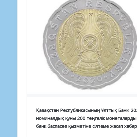
Қазақстан Республикасының Ұлттық Банкі 20
номиналдық құны 200 теңгелік монеталарды
банк баспасөз қызметіне сілтеме жасап хаба