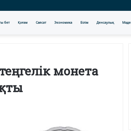
ты бет
Қоғам
Саясат
Экономика
Білім
Денсаулық
Мәде
 теңгелік монета
қты