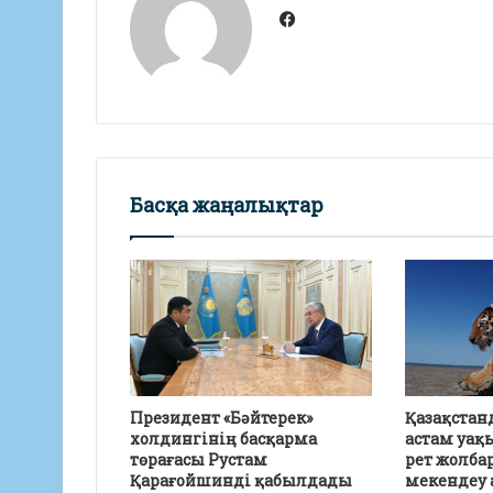
p
m
o
Facebook
p
k
Басқа жаңалықтар
Президент «Бәйтерек»
Қазақстан
холдингінің басқарма
астам уақ
төрағасы Рустам
рет жолба
Қарағойшинді қабылдады
мекендеу 