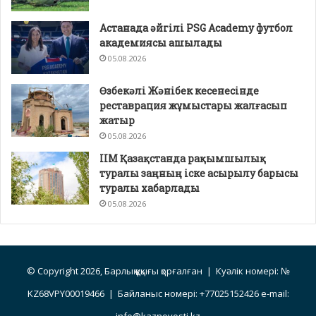
Астанада әйгілі PSG Academy футбол
академиясы ашылады
05.08.2026
Өзбекәлі Жәнібек кесенесінде
реставрация жұмыстары жалғасып
жатыр
05.08.2026
ІІМ Қазақстанда рақымшылық
туралы заңның іске асырылу барысы
туралы хабарлады
05.08.2026
© Copyright 2026, Барлық құқығы қорғалған | Куәлік номері: №
KZ68VPY00019466 | Байланыс номері: +77025152426 e-mail:
info@kaznovosti.kz