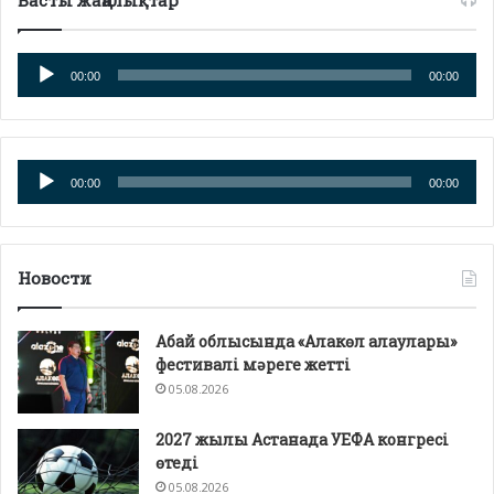
Аудио
00:00
00:00
плейер
Аудио
00:00
00:00
плейер
Новости
Абай облысында «Алакөл алаулары»
фестивалі мәреге жетті
05.08.2026
2027 жылы Астанада УЕФА конгресі
өтеді
05.08.2026