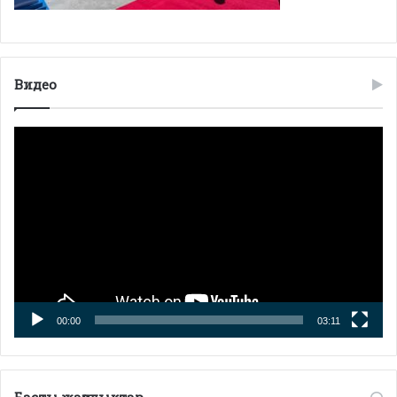
Видео
Видео
плейер
00:00
03:11
Басты жаңалықтар