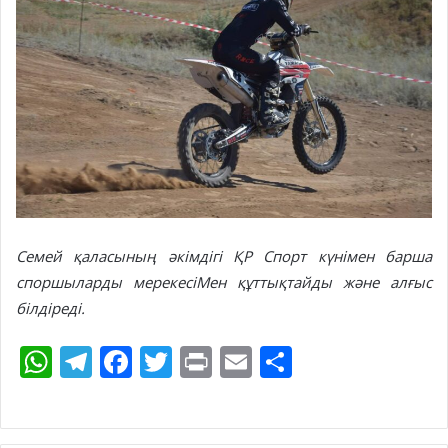
Семей қаласының әкімдігі ҚР Спорт күнімен барша
споршыларды мерекесіМен құттықтайды және алғыс
білдіреді.
W
T
F
T
Pr
E
S
h
el
ac
w
in
m
h
at
e
e
itt
t
ai
ar