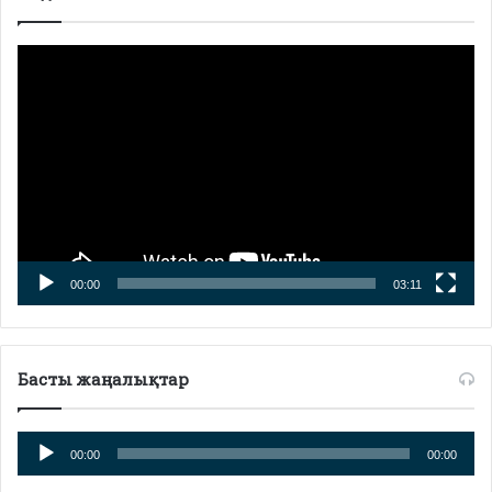
Видео
плейер
00:00
03:11
Басты жаңалықтар
Аудио
00:00
00:00
плейер