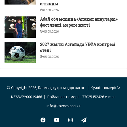
алынды
07.08.2026
Абай облысында «Алакөл алаулары»
фестивалі мәреге жетті
05.08.2026
2027 жылы Астанада УЕФА конгресі
өтеді
05.08.2026
© Copyright 2026, Барлық құқығы қорғалған | Куәлік номері: №
KZ68VPY00019466 | Байланыс номері: +77025152426 e-mail:
info@kaznovosti.kz
Facebook
YouTube
Instagram
Telegram