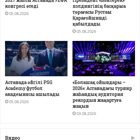
2027 жылы Астанада УЕФА
Президент «Бәйтерек»
конгресі өтеді
холдингінің басқарма
төрағасы Рустам
05.08.2026
Қарағойшинді
қабылдады
05.08.2026
Астанада әйгілі PSG
«Болашақ ойындары –
Academy футбол
2026»: Астанадағы турнир
академиясы ашылады
жаһандық аудитория
рекордын жаңартуға
05.08.2026
жақын
03.08.2026
Видео