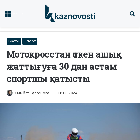
Із
Меню
Басты
Спорт
Мотокросстан өткен ашық
жаттығуға 30 дан астам
спортшы қатысты
Сымбат Төлегенова
18.08.2024