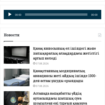
Аудио
00:00
00:00
плейер
Новости
Қазақ киносының ел ішіндегі және
халықаралық алаңдардағы жетістігі
артып келеді
07.08.2026
Қазақстанның медициналық
авиациясы жеті айдың ішінде 1300-
ден астам ұшуды орындады
07.08.2026
Астанада көпқабатты үйдің
ауласындағы шалшық суға
шомылған екі тұрғын қамауға