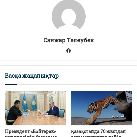
A
a
o
p
m
o
p
k
Санжар Төлеубек
Facebook
Басқа жаңалықтар
Президент «Бәйтерек»
Қазақстанда 70 жылдан