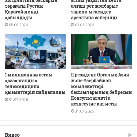
холдингінің басқарма
астам уақыттан кейін
төрағасы Рустам
алғаш рет жолбарыс
Қарағойшинді
тарихи мекендеу
қабылдады
ареалына жіберілді
05.08.2026
03.08.2026
1 миллионнан астам
Президент Орталық Азия
қазақстандық
және Әзербайжан
телемедицина
мемлекеттері
қызметтерін пайдаланды
басшыларының бейресми
Консультативтік
31.07.2026
кездесуіне қатысты
31.07.2026
Видео