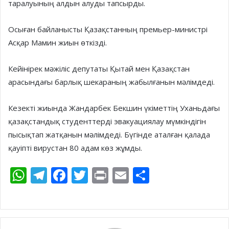
таралуының алдын алуды тапсырды.
Осыған байланысты Қазақстанның премьер-министрі
Асқар Мамин жиын өткізді.
Кейінірек мәжіліс депутаты Қытай мен Қазақстан
арасындағы барлық шекараның жабылғанын мәлімдеді.
Кезекті жиында Жандарбек Бекшин үкіметтің Уханьдағы
қазақстандық студенттерді эвакуациялау мүмкіндігін
пысықтап жатқанын мәлімдеді. Бүгінде аталған қалада
қауіпті вирустан 80 адам көз жұмды.
W
T
F
T
Pr
E
S
h
el
ac
w
in
m
h
at
e
e
itt
t
ai
ar
s
gr
b
er
l
e