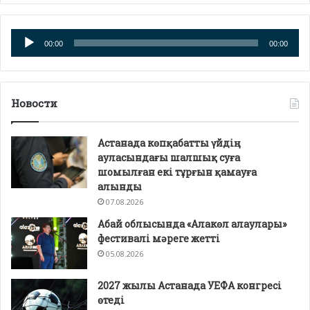
Аудио
00:00
00:00
плейер
Новости
Астанада көпқабатты үйдің
ауласындағы шалшық суға
шомылған екі тұрғын қамауға
алынды
07.08.2026
Абай облысында «Алакөл алаулары»
фестивалі мәреге жетті
05.08.2026
2027 жылы Астанада УЕФА конгресі
өтеді