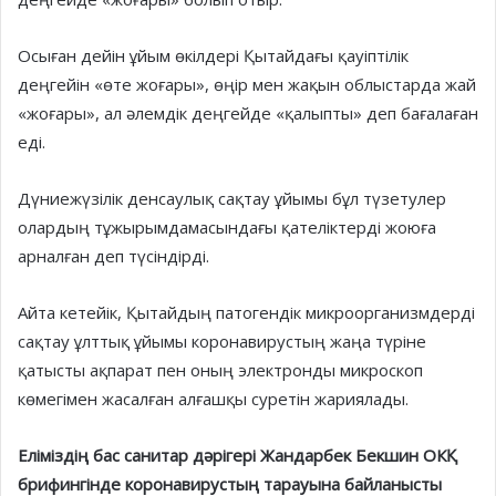
Осыған дейін ұйым өкілдері Қытайдағы қауіптілік
деңгейін «өте жоғары», өңір мен жақын облыстарда жай
«жоғары», ал әлемдік деңгейде «қалыпты» деп бағалаған
еді.
Дүниежүзілік денсаулық сақтау ұйымы бұл түзетулер
олардың тұжырымдамасындағы қателіктерді жоюға
арналған деп түсіндірді.
Айта кетейік, Қытайдың патогендік микроорганизмдерді
сақтау ұлттық ұйымы коронавирустың жаңа түріне
қатысты ақпарат пен оның электронды микроскоп
көмегімен жасалған алғашқы суретін жариялады.
Еліміздің бас санитар дәрігері Жандарбек Бекшин ОКҚ
брифингінде коронавирустың тарауына байланысты