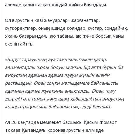
әлемде қалыптасқан жағдай жайлы баяндады.
Ол вирустың көзі жануарлар- жарғанаттар,
сүтқоректілер, оның ішінде қояндар, құстар, сондай-ақ,
Ухань базарындағы аю табаны, аю және борсық майы
екенін айтты.
«Вирус тарауының ауа тамшылығымен қатар,
алиментарлы жолы болуы мүмкін. Бір апта бұрын біз
вирустың адамнан адамға жұғуы мүмкін екенін
растамадық, бірақ соңғы мәлімдемеге байланысты
адамнан адамға жұғатыны анықталды. Бірақ, жұғу
деңгейі өте төмен және адам қабылдайтын вирустың
концентрациясына байланысты»,- деді Бекшин.
Ал 26 қаңтарда мемлекет басшысы Қасым-Жомарт
Тоқаев Қытайдағы коронавирустың елімізде