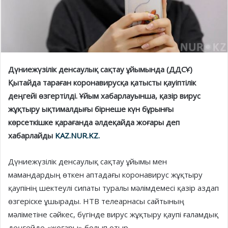
Дүниежүзілік денсаулық сақтау ұйымында (ДДСҰ)
Қытайда тараған коронавирусқа қатысты қауіптілік
деңгейі өзгертілді. Ұйым хабарлауынша, қазір вирус
жұқтыру ықтималдығы бірнеше күн бұрынғы
көрсеткішке қарағанда әлдеқайда жоғары деп
хабарлайды
KAZ.NUR.KZ.
Дүниежүзілік денсаулық сақтау ұйымы мен
мамандардың өткен аптадағы коронавирус жұқтыру
қаупінің шектеулі сипаты туралы мәлімдемесі қазір аздап
өзгеріске ұшырады. НТВ телеарнасы сайтының
мәліметіне сәйкес, бүгінде вирус жұқтыру қаупі ғаламдық
деңгейде «жоғары» болып отыр.