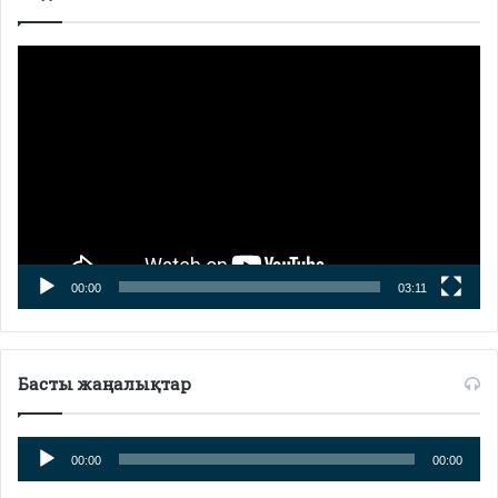
Видео
плейер
00:00
03:11
Басты жаңалықтар
Аудио
00:00
00:00
плейер