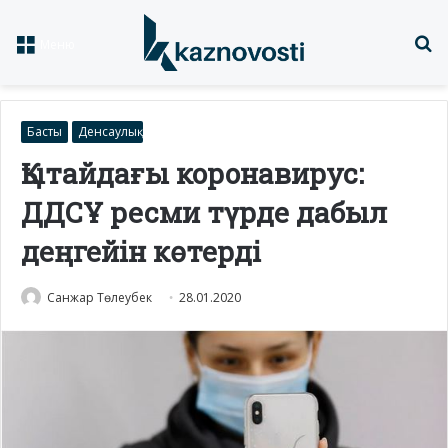
Із
Меню
Басты
Денсаулық
Қытайдағы коронавирус:
ДДСҰ ресми түрде дабыл
деңгейін көтерді
Санжар Төлеубек
28.01.2020