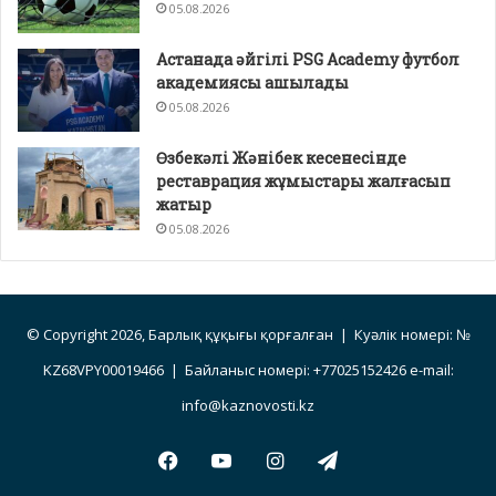
05.08.2026
Астанада әйгілі PSG Academy футбол
академиясы ашылады
05.08.2026
Өзбекәлі Жәнібек кесенесінде
реставрация жұмыстары жалғасып
жатыр
05.08.2026
© Copyright 2026, Барлық құқығы қорғалған | Куәлік номері: №
KZ68VPY00019466 | Байланыс номері: +77025152426 e-mail:
info@kaznovosti.kz
Facebook
YouTube
Instagram
Telegram