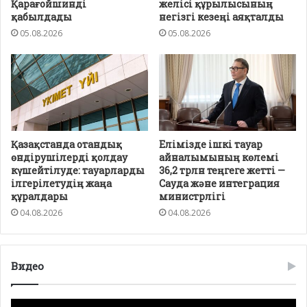
Қарағойшинді
желісі құрылысының
қабылдады
негізгі кезеңі аяқталды
05.08.2026
05.08.2026
Қазақстанда отандық
Елімізде ішкі тауар
өндірушілерді қолдау
айналымының көлемі
күшейтілуде: тауарларды
36,2 трлн теңгеге жетті —
ілгерілетудің жаңа
Сауда және интеграция
құралдары
министрлігі
04.08.2026
04.08.2026
Видео
Видео