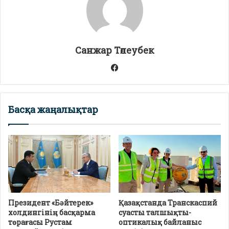
p
m
o
p
k
Санжар Төлеубек
Facebook
Басқа жаңалықтар
Президент «Бәйтерек»
Қазақстанда Транскаспий
холдингінің басқарма
суасты талшықты-
төрағасы Рустам
оптикалық байланыс