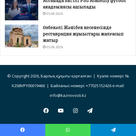
Астанада әйгілі PSG Academy футбол
академиясы ашылады
05.08.2026
Өзбекәлі Жәнібек кесенесінде
реставрация жұмыстары жалғасып
жатыр
05.08.2026
© Copyright 2026, Барлық құқығы қорғалған | Куәлік номері: №
KZ68VPY00019466 | Байланыс номері: +77025152426 e-mail:
info@kaznovosti.kz
Facebook
YouTube
Instagram
Telegram
Facebook
WhatsApp
Telegram