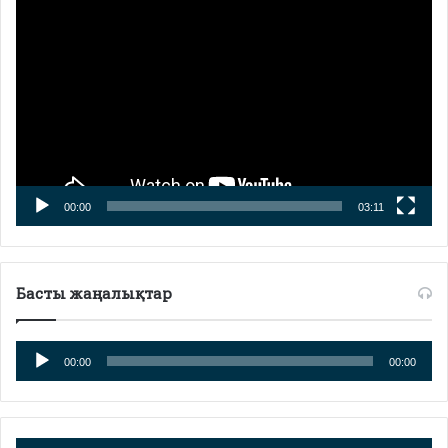
плейер
00:00
03:11
Басты жаңалықтар
Аудио
00:00
00:00
плейер
Аудио