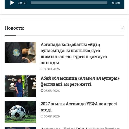
00:00
00:00
плейер
Новости
Астанада көпқабатты үйдің
ауласындағы шалшық суға
шомылған екі тұрғын қамауға
алынды
07.08.2026
Абай облысында «Алакөл алаулары»
фестивалі мәреге жетті
05.08.2026
2027 жылы Астанада УЕФА конгресі
өтеді
05.08.2026