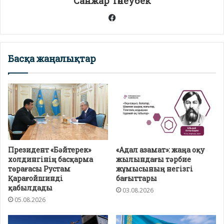
Санжар Төлеубек
Facebook
Басқа жаңалықтар
Президент «Бәйтерек»
«Адал азамат»: жаңа оқу
холдингінің басқарма
жылындағы тәрбие
төрағасы Рустам
жұмысының негізгі
Қарағойшинді
бағыттары
қабылдады
03.08.2026
05.08.2026