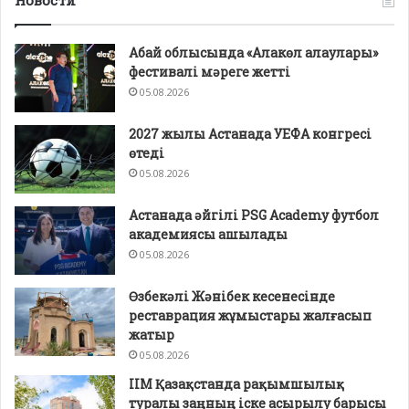
Новости
Абай облысында «Алакөл алаулары»
фестивалі мәреге жетті
05.08.2026
2027 жылы Астанада УЕФА конгресі
өтеді
05.08.2026
Астанада әйгілі PSG Academy футбол
академиясы ашылады
05.08.2026
Өзбекәлі Жәнібек кесенесінде
реставрация жұмыстары жалғасып
жатыр
05.08.2026
ІІМ Қазақстанда рақымшылық
туралы заңның іске асырылу барысы