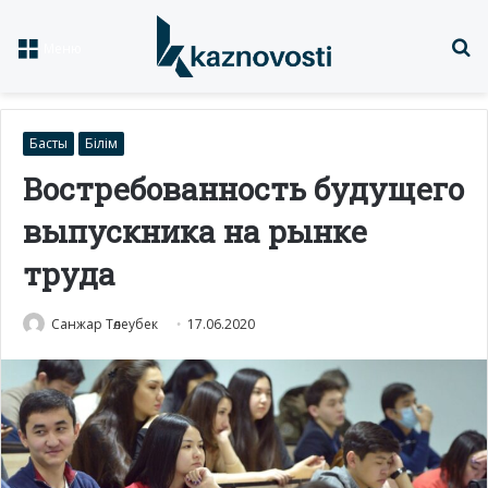
Із
Меню
Басты
Білім
Востребованность будущего
выпускника на рынке
труда
Санжар Төлеубек
17.06.2020