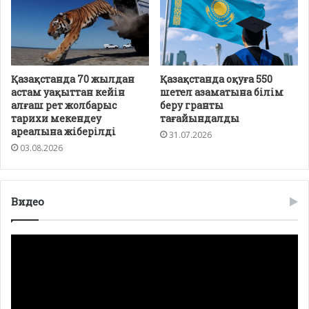
Қазақстанда 70 жылдан
Қазақстанда оқуға 550
астам уақыттан кейін
шетел азаматына білім
алғаш рет жолбарыс
беру гранты
тарихи мекендеу
тағайындалды
ареалына жіберілді
31.07.2026
03.08.2026
Видео
Видео
плейер