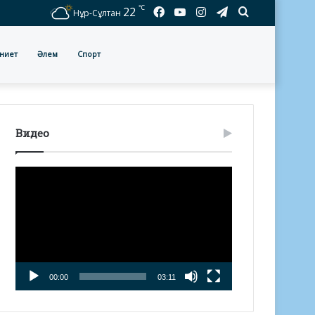
℃
Facebook
YouTube
Instagram
Telegram
Іздеу
22
Нұр-Сұлтан
ниет
Әлем
Спорт
Видео
Видео
плейер
00:00
03:11