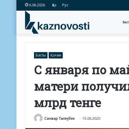
Қаз
Рус
6.08.2026
Бас
Басты
Қоғам
С января по м
матери получил
млрд тенге
Санжар Төлеубек
15.06.2020