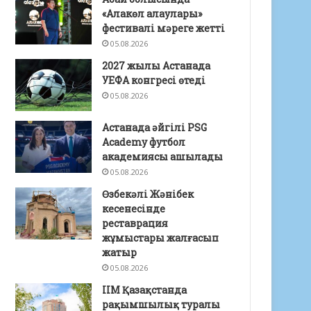
«Алакөл алаулары»
фестивалі мәреге жетті
05.08.2026
2027 жылы Астанада
УЕФА конгресі өтеді
05.08.2026
Астанада әйгілі PSG
Academy футбол
академиясы ашылады
05.08.2026
Өзбекәлі Жәнібек
кесенесінде
реставрация
жұмыстары жалғасып
жатыр
05.08.2026
ІІМ Қазақстанда
рақымшылық туралы