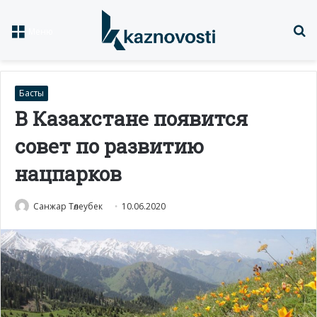
Із
Меню
Басты
В Казахстане появится
совет по развитию
нацпарков
Санжар Төлеубек
10.06.2020