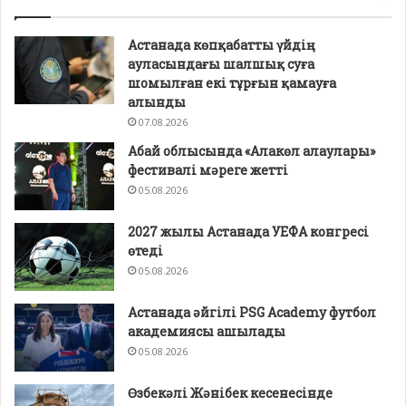
Астанада көпқабатты үйдің
ауласындағы шалшық суға
шомылған екі тұрғын қамауға
алынды
07.08.2026
Абай облысында «Алакөл алаулары»
фестивалі мәреге жетті
05.08.2026
2027 жылы Астанада УЕФА конгресі
өтеді
05.08.2026
Астанада әйгілі PSG Academy футбол
академиясы ашылады
05.08.2026
Өзбекәлі Жәнібек кесенесінде