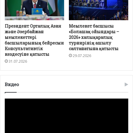
Президент Орталық Азия
Мемлекет басшысы
және Әзербайжан
«Болашақ ойындары –
мемлекеттері
2026» халықаралық
басшыларының бейресми
турнирінің ашылу
Консультативтік
салтанатына қатысты
кездесуіне қатысты
29.07.2026
31.07.2026
Видео
Видео
плейер