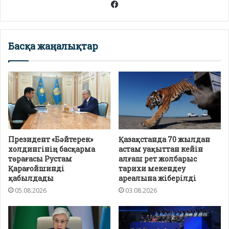
Facebook
Басқа жаңалықтар
Президент «Бәйтерек»
Қазақстанда 70 жылдан
холдингінің басқарма
астам уақыттан кейін
төрағасы Рустам
алғаш рет жолбарыс
Қарағойшинді
тарихи мекендеу
қабылдады
ареалына жіберілді
05.08.2026
03.08.2026