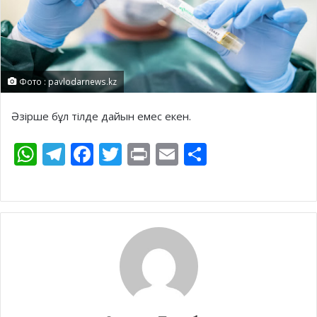
Фото : pavlodarnews.kz
Әзірше бұл тілде дайын емес екен.
W
T
F
T
Pr
E
S
h
el
ac
w
in
m
h
at
e
e
itt
t
ai
ar
s
gr
b
er
l
e
A
a
o
p
m
o
p
k