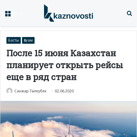
Із
Меню
Басты
Қоғам
После 15 июня Казахстан
планирует открыть рейсы
еще в ряд стран
Санжар Төлеубек
02.06.2020