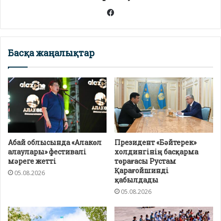
Facebook
Басқа жаңалықтар
Абай облысында «Алакөл
Президент «Бәйтерек»
алаулары» фестивалі
холдингінің басқарма
мәреге жетті
төрағасы Рустам
Қарағойшинді
05.08.2026
қабылдады
05.08.2026