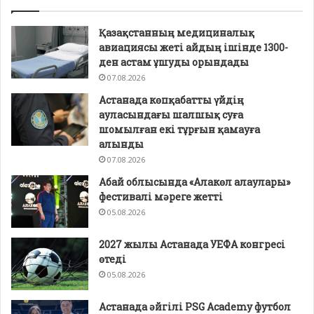
Қазақстанның медициналық
авиациясы жеті айдың ішінде 1300-
ден астам ұшуды орындады
07.08.2026
Астанада көпқабатты үйдің
ауласындағы шалшық суға
шомылған екі тұрғын қамауға
алынды
07.08.2026
Абай облысында «Алакөл алаулары»
фестивалі мәреге жетті
05.08.2026
2027 жылы Астанада УЕФА конгресі
өтеді
05.08.2026
Астанада әйгілі PSG Academy футбол