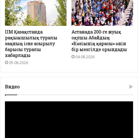
ІІМ Қазақстанда
Астанада 200-ге жуық
рақымшылық туралы
оқушы Абайдың
заңның іске асырылу
«Көзімнің қарасы» әнін
барысы туралы
бір мезгілде орындады
хабарлады
04.08.2026
05.08.2026
Видео
Видео
плейер