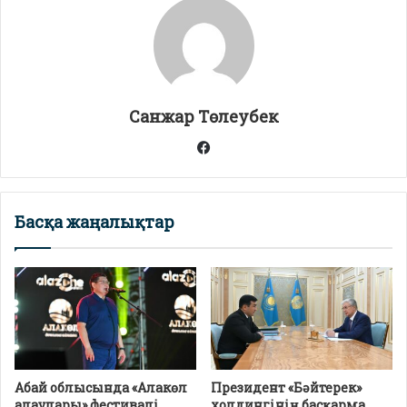
A
a
o
p
m
o
p
k
Санжар Төлеубек
Facebook
Басқа жаңалықтар
Абай облысында «Алакөл
Президент «Бәйтерек»
алаулары» фестивалі
холдингінің басқарма