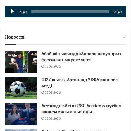
Аудио
00:00
00:00
плейер
Новости
Абай облысында «Алакөл алаулары»
фестивалі мәреге жетті
05.08.2026
2027 жылы Астанада УЕФА конгресі
өтеді
05.08.2026
Астанада әйгілі PSG Academy футбол
академиясы ашылады
05.08.2026