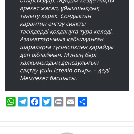
отырсыздар. Мұндай кезде нақты
әрекет жасап, ұйымшылдық
таныту керек. Сондықтан
карантин енгізу сияқты
тәсілдерді қолдануға тура келеді.
Азаматтарымыз қабылданған
шараларға түсіністікпен қарайды
деп ойлаймын. Мұның бәрі
халқымыздың денсаулығын
сақтау үшін істеліп отыр», – деді
Мемлекет басшысы.
W
T
F
T
Pr
E
S
h
el
ac
w
in
m
h
at
e
e
itt
t
ai
ar
s
gr
b
er
l
e