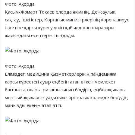
Фото: Ақорда
Қасым-Жомарт Тоқаев елорда әкімінің, Денсаулық
сақтау, Ішкі істер, Қорғаныс министрлерінің коронавирус
індетіне қарсы күресу үшін қабылдаған шаралары
жайындағы есептерін тыңдады.
Фото: Ақорда
Еліміздегі медицина қызметкерлерінің пандемияға
қарсы күрестегі ауыр еңбегін атап өткен мемлекет
басшысы, оларға ризашылығын білдіріп, еңбекақылары
мен сыйақыларын уақытылы әрі толық көлемде берудің
маңызды екенін атап өтті.