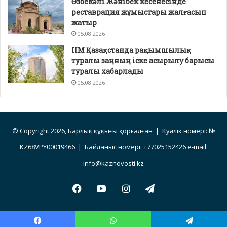
Өзбекәлі Жәнібек кесенесінде
реставрация жұмыстары жалғасып
жатыр
05.08.2026
ІІМ Қазақстанда рақымшылық
туралы заңның іске асырылу барысы
туралы хабарлады
05.08.2026
© Copyright 2026, Барлық құқығы қорғалған | Куәлік номері: №
KZ68VPY00019466 | Байланыс номері: +77025152426 e-mail:
info@kaznovosti.kz
Facebook
YouTube
Instagram
Telegram