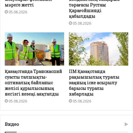
мәреге жетті
төрағасы Рустам
Қарағойшинді
05.08.2026
қабылдады
05.08.2026
Қазақстанда Транскаспий
ІІМ Қазақстанда
суасты талшықты-
рақымшылық туралы
оптикалық байланыс
заңның іске асырылу
желісі құрылысының
барысы туралы
негізгі кезеңі аяқталды
хабарлады
05.08.2026
05.08.2026
Видео