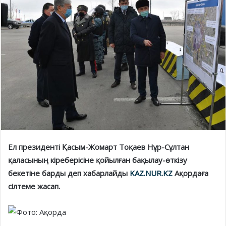
Ел президенті Қасым-Жомарт Тоқаев Нұр-Сұлтан
қаласының кіреберісіне қойылған бақылау-өткізу
бекетіне барды деп хабарлайды
KAZ.NUR.KZ
Ақордаға
сілтеме жасап.