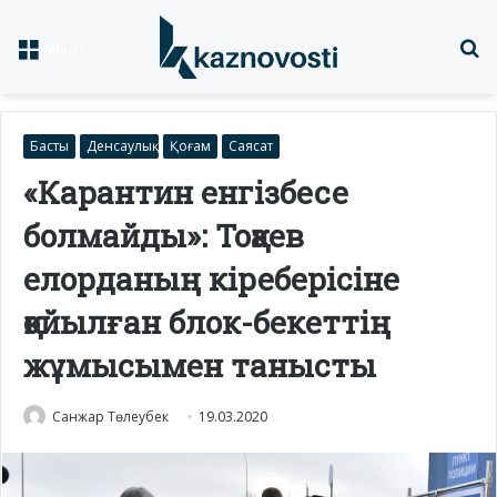
Із
Меню
Басты
Денсаулық
Қоғам
Саясат
«Карантин енгізбесе
болмайды»: Тоқаев
елорданың кіреберісіне
қойылған блок-бекеттің
жұмысымен танысты
Санжар Төлеубек
19.03.2020