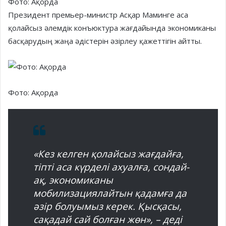
Фото: Ақорда
Президент премьер-министр Асқар Маминге аса
қолайсыз әлемдік конъюктура жағдайында экономиканы
басқарудың жаңа әдістерін әзірлеу қажеттігін айтты.
Фото: Ақорда
«Кез келген қолайсыз жағдайға,
тіпті аса күрделі ахуалға, сондай-
ақ, экономиканы
мобилизациялайтын қадамға да
әзір болуымыз керек. Қысқасы,
сақадай сай болған жөн», – деді