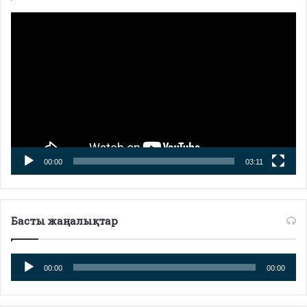
Видео
плейер
00:00
03:11
Басты жаңалықтар
Аудио
00:00
00:00
плейер