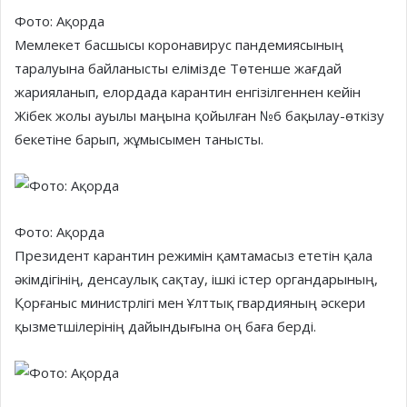
Фото: Ақорда
Мемлекет басшысы коронавирус пандемиясының
таралуына байланысты елімізде Төтенше жағдай
жарияланып, елордада карантин енгізілгеннен кейін
Жібек жолы ауылы маңына қойылған №6 бақылау-өткізу
бекетіне барып, жұмысымен танысты.
Фото: Ақорда
Президент карантин режимін қамтамасыз ететін қала
әкімдігінің, денсаулық сақтау, ішкі істер органдарының,
Қорғаныс министрлігі мен Ұлттық гвардияның әскери
қызметшілерінің дайындығына оң баға берді.