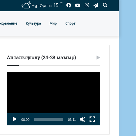
℃
Facebook
YouTube
Instagram
Telegram
Іздеу
15
Нұр-Сұлтан
охранение
Культура
Мир
Спорт
Апталық шолу (24-28 мамыр)
Видеоплеер
00:00
03:11