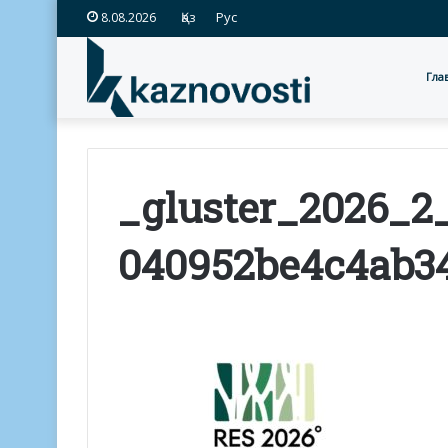
Қаз
Рус
8.08.2026
Гла
_gluster_2026_2
040952be4c4ab3