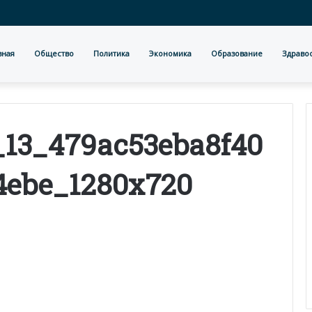
вная
Общество
Политика
Экономика
Образование
Здраво
_13_479ac53eba8f40
4ebe_1280x720