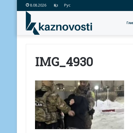
Қаз
Рус
8.08.2026
Гла
IMG_4930