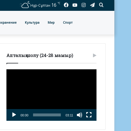
℃
Facebook
YouTube
Instagram
Telegram
Іздеу
16
Нұр-Сұлтан
охранение
Культура
Мир
Спорт
Апталық шолу (24-28 мамыр)
Видеоплеер
00:00
03:11