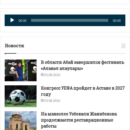
Аудиоплеер
00:00
00:00
Новости
В области Абай завершился фестиваль
«Алакөл алаулары»
05.08.2026
Конгресс УЕФА пройдет в Астане в 2027
году
05.08.2026
На мавзолее Узбекали Жанибекова
продолжаются реставрационные
работы