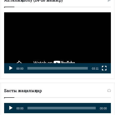
Апталық шолу (24-28 мамыр)
Видеоплеер
00:00
03:11
Басты жаңалықтар
Аудиоплеер
00:00
00:00