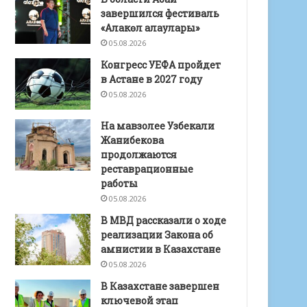
завершился фестиваль
«Алакөл алаулары»
05.08.2026
Конгресс УЕФА пройдет
в Астане в 2027 году
05.08.2026
На мавзолее Узбекали
Жанибекова
продолжаются
реставрационные
работы
05.08.2026
В МВД рассказали о ходе
реализации Закона об
амнистии в Казахстане
05.08.2026
В Казахстане завершен
ключевой этап