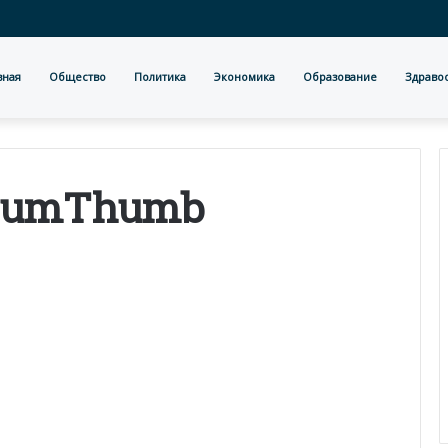
вная
Общество
Политика
Экономика
Образование
Здраво
diumThumb