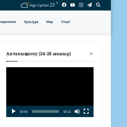
℃
Facebook
YouTube
Instagram
Telegram
Іздеу
23
Нұр-Сұлтан
охранение
Культура
Мир
Спорт
Апталық шолу (24-28 мамыр)
Видеоплеер
00:00
03:11