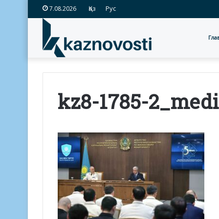
Қаз
Рус
7.08.2026
Гла
kz8-1785-2_me