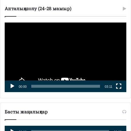
Апталық шолу (24-28 мамыр)
Видеоплеер
00:00
03:11
Басты жаңалықтар
Аудиоплеер