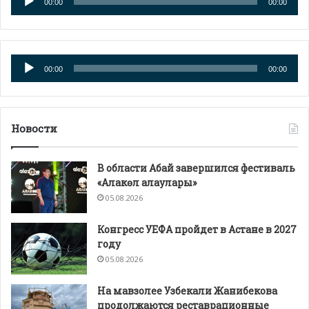
00:00
00:00
Аудиоплеер
00:00
00:00
Новости
В области Абай завершился фестиваль
«Алакөл алаулары»
05.08.2026
Конгресс УЕФА пройдет в Астане в 2027
году
05.08.2026
На мавзолее Узбекали Жанибекова
продолжаются реставрационные