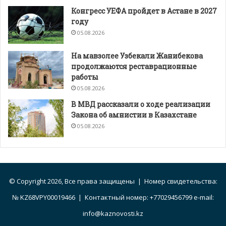
Конгресс УЕФА пройдет в Астане в 2027
году
05.08.2026
На мавзолее Узбекали Жанибекова
продолжаются реставрационные
работы
05.08.2026
В МВД рассказали о ходе реализации
Закона об амнистии в Казахстане
05.08.2026
© Copyright 2026, Все права защищены | Номер свидетельства:
№ KZ68VPY00019466 | Контактный номер: +77029456799 e-mail:
info@kaznovosti.kz