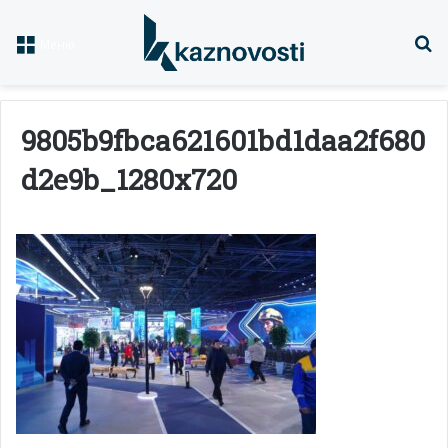
Із
Меню
9805b9fbca621601bd1daa2f680
d2e9b_1280x720